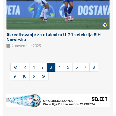
Akreditovanje za utakmicu U-21 selekcija BiH-
Norveška
7. novembar 2025.
1
2
3
4
5
6
7
8
9
10