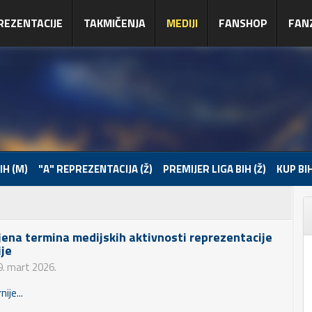
REZENTACIJE
TAKMIČENJA
MEDIJI
FANSHOP
FAN
IH (M)
"A" REPREZENTACIJA (Ž)
PREMIJER LIGA BIH (Ž)
KUP BIH
jena termina medijskih aktivnosti reprezentacije
ije
9. mart 2026.
nije...