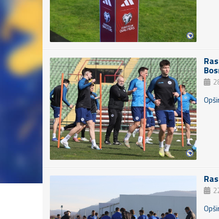
Ras
Bos
2
Opšir
Ras
2
Opšir