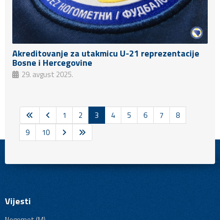
Akreditovanje za utakmicu U-21 reprezentacije
Bosne i Hercegovine
29. avgust 2025.
1
2
3
4
5
6
7
8
9
10
Vijesti
Nogomet (M)