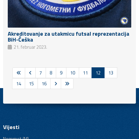
Akreditovanje za utakmicu futsal reprezentacija
BiH-Češka
21. februar 2023.
7
8
9
10
11
12
13
14
15
16
Vijesti
Nogomet (M)