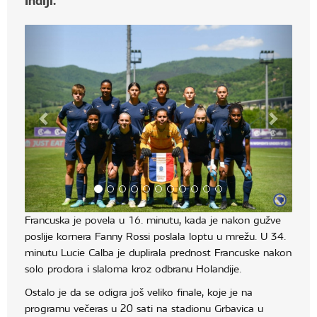
Indiji.
Francuska je povela u 16. minutu, kada je nakon gužve
poslije kornera Fanny Rossi poslala loptu u mrežu. U 34.
minutu Lucie Calba je duplirala prednost Francuske nakon
solo prodora i slaloma kroz odbranu Holandije.
Ostalo je da se odigra još veliko finale, koje je na
programu večeras u 20 sati na stadionu Grbavica u