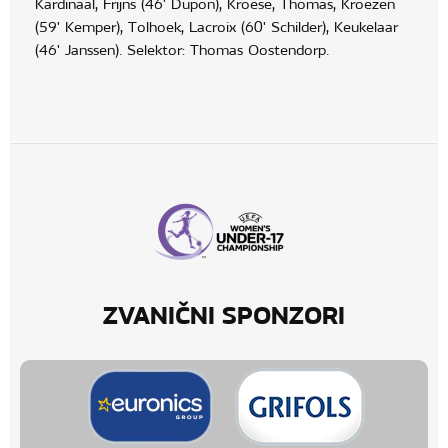
Kardinaal, Frijns (46' Dupon), Kroese, Thomas, Kroezen
(59' Kemper), Tolhoek, Lacroix (60' Schilder), Keukelaar
(46' Janssen). Selektor: Thomas Oostendorp.
ZVANIČNI SPONZORI