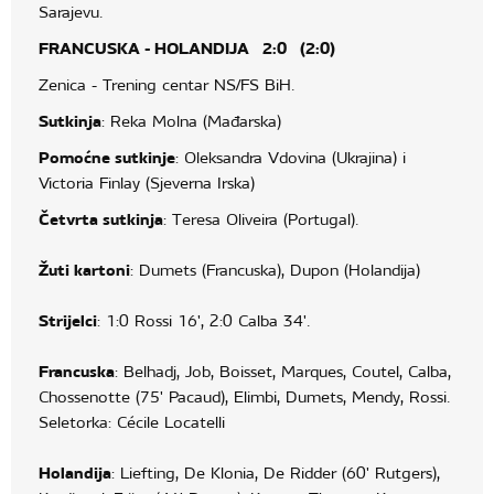
Sarajevu.
FRANCUSKA - HOLANDIJA 2:0 (2:0)
Zenica - Trening centar NS/FS BiH.
Sutkinja
: Reka Molna (Mađarska)
Pomoćne sutkinje
: Oleksandra Vdovina (Ukrajina) i
Victoria Finlay (Sjeverna Irska)
Četvrta sutkinja
: Teresa Oliveira (Portugal).
Žuti kartoni
: Dumets (Francuska), Dupon (Holandija)
Strijelci
: 1:0 Rossi 16', 2:0 Calba 34'.
Francuska
: Belhadj, Job, Boisset, Marques, Coutel, Calba,
Chossenotte (75' Pacaud), Elimbi, Dumets, Mendy, Rossi.
Seletorka: Cécile Locatelli
Holandija
: Liefting, De Klonia, De Ridder (60' Rutgers),