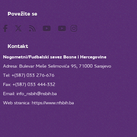
Povežite se
Kontakt
Nogometni/Fudbalski savez Bosne i Hercegovine
Adresa: Bulevar Meše Selimovića 95, 71000 Sarajevo
Tel: +(387) 033 276-676
Fax: +(387) 033 444-332
Email:
info_nsbih@nsbih.ba
Web stranica: https://www.nfsbih.ba