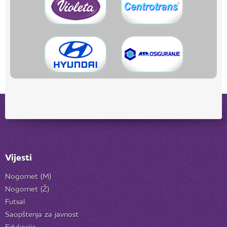
Vijesti
Nogomet (M)
Nogomet (Ž)
Futsal
Saopštenja za javnost
Edukacija