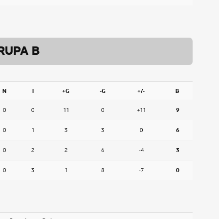
RUPA B
N
I
+G
-G
+/-
B
0
0
11
0
+11
9
0
1
3
3
0
6
0
2
2
6
-4
3
0
3
1
8
-7
0