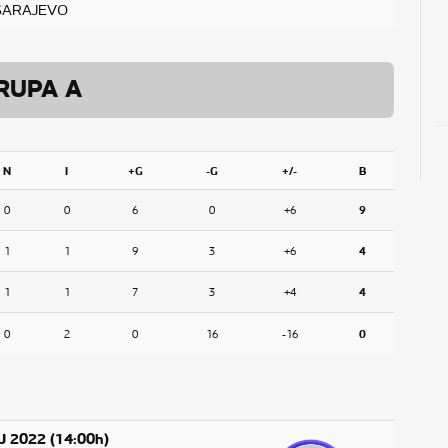
SARAJEVO
RUPA A
N
I
+G
-G
+/-
B
0
0
6
0
+6
9
1
1
9
3
+6
4
1
1
7
3
+4
4
0
2
0
16
-16
0
J 2022 (14:00h)