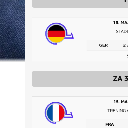
15. MA
STAD
GER
2 
ZA 
15. MA
TRENING 
FRA