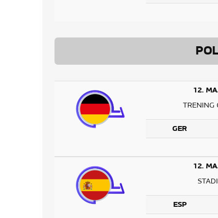
POL
12. MA
TRENING 
GER
12. MA
STAD
ESP