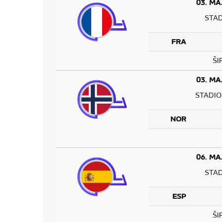
03. MA
STA
FRA
ŠI
03. MA
STADIO
NOR
06. MA
STA
ESP
ŠI