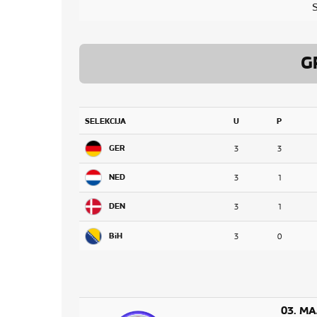
G
SELEKCIJA
U
P
GER
3
3
NED
3
1
DEN
3
1
BiH
3
0
03. MA