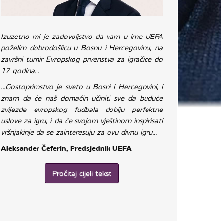
Izuzetno mi je zadovoljstvo da vam u ime UEFA
poželim dobrodošlicu u Bosnu i Hercegovinu, na
završni turnir Evropskog prvenstva za igračice do
17 godina...
...Gostoprimstvo je sveto u Bosni i Hercegovini, i
znam da će naš domaćin učiniti sve da buduće
zvijezde evropskog fudbala dobiju perfektne
uslove za igru, i da će svojom vještinom inspirisati
vršnjakinje da se zainteresuju za ovu divnu igru...
Aleksander Čeferin, Predsjednik UEFA
Pročitaj cijeli tekst