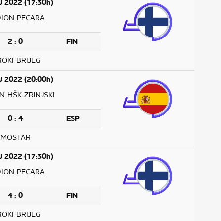
J 2022 (17:30h)
DION PECARA
2 : 0
FIN
ROKI BRIJEG
J 2022 (20:00h)
N HŠK ZRINJSKI
0 : 4
ESP
MOSTAR
J 2022 (17:30h)
DION PECARA
4 : 0
FIN
ROKI BRIJEG