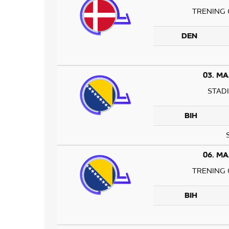
TRENING 
DEN
03. MA
STAD
BIH
06. MA
TRENING 
BIH