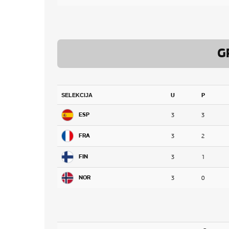
G
SELEKCIJA
U
P
ESP
3
3
FRA
3
2
FIN
3
1
NOR
3
0