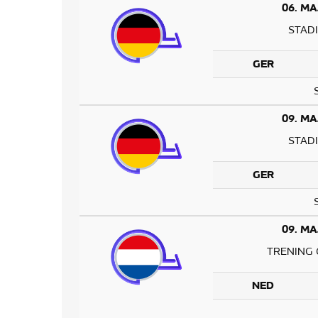
06. MA
STAD
GER
09. MA
STAD
GER
09. MA
TRENING 
NED