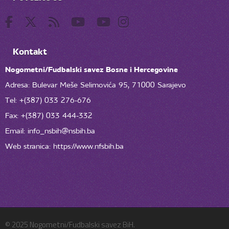
Kontakt
Nogometni/Fudbalski savez Bosne i Hercegovine
Adresa: Bulevar Meše Selimovića 95, 71000 Sarajevo
Tel: +(387) 033 276-676
Fax: +(387) 033 444-332
Email:
info_nsbih@nsbih.ba
Web stranica: https://www.nfsbih.ba
© 2025 Nogometni/Fudbalski savez BiH.