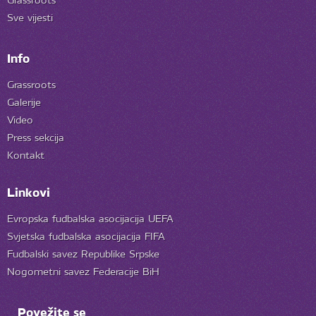
Grassroots
Sve vijesti
Info
Grassroots
Galerije
Video
Press sekcija
Kontakt
Linkovi
Evropska fudbalska asocijacija UEFA
Svjetska fudbalska asocijacija FIFA
Fudbalski savez Republike Srpske
Nogometni savez Federacije BiH
Povežite se