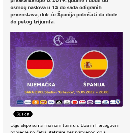
prvaka Evrope iz 2019. godine i dođe do
osmog naslova u 13 do sada odigranih
prvenstava, dok će Španija pokušati da dođe
do petog trijumfa.
Obje ekipe su na finalnom turniru u Bosni i Hercegovini
pobijedile po četiri utakmice bez primljenog gola.