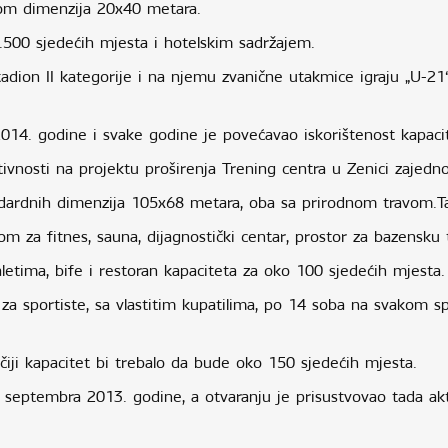
vom dimenzija 20x40 metara.
1.500 sjedećih mjesta i hotelskim sadržajem.
dion II kategorije i na njemu zvanične utakmice igraju „U-21“ 
014. godine i svake godine je povećavao iskorištenost kapaci
nosti na projektu proširenja Trening centra u Zenici zajedn
dardnih dimenzija 105x68 metara, oba sa prirodnom travom.Tako
m za fitnes, sauna, dijagnostički centar, prostor za bazensku 
letima, bife i restoran kapaciteta za oko 100 sjedećih mjesta.
 za sportiste, sa vlastitim kupatilima, po 14 soba na svakom s
 čiji kapacitet bi trebalo da bude oko 150 sjedećih mjesta.
. septembra 2013. godine, a otvaranju je prisustvovao tada ak