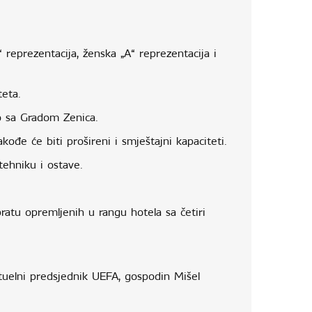
reprezentacija, ženska „A“ reprezentacija i
teta.
o sa Gradom Zenica.
đe će biti prošireni i smještajni kapaciteti.
tehniku i ostave.
pratu opremljenih u rangu hotela sa četiri
tuelni predsjednik UEFA, gospodin Mišel