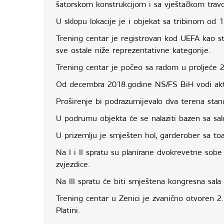
šatorskom konstrukcijom i sa vještačkom tra
U sklopu lokacije je i objekat sa tribinom od 
Trening centar je registrovan kod UEFA kao sta
sve ostale niže reprezentativne kategorije.
Trening centar je počeo sa radom u proljeće 2
Od decembra 2018.godine NS/FS BiH vodi aktiv
Proširenje bi podrazumijevalo dva terena stan
U podrumu objekta će se nalaziti bazen sa salo
U prizemlju je smješten hol, garderober sa toa
Na I i II spratu su planirane dvokrevetne sobe
zvjezdice.
Na III spratu će biti smještena kongresna sala
Trening centar u Zenici je zvanično otvoren 2
Platini.