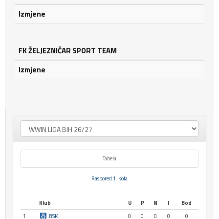
Izmjene
FK ŽELJEZNIČAR SPORT TEAM
Izmjene
Tabela
Raspored 1. kola
Klub
U
P
N
I
Bod
1
BSK
0
0
0
0
0