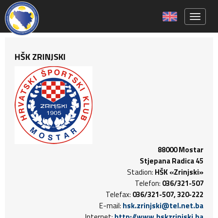
Toggle 
HŠK ZRINJSKI
88000 Mostar
Stjepana Radica 45
Stadion:
HŠK «Zrinjski»
Telefon:
036/321-507
Telefax:
036/321-507, 320-222
E-mail:
hsk.zrinjski@tel.net.ba
Internet:
http://www.hskzrinjski.ba