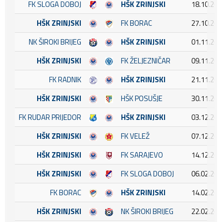
FK SLOGA DOBOJ
HŠK ZRINJSKI
18.10.202
HŠK ZRINJSKI
FK BORAC
27.10.202
NK ŠIROKI BRIJEG
HŠK ZRINJSKI
01.11.202
HŠK ZRINJSKI
FK ŽELJEZNIČAR
09.11.202
FK RADNIK
HŠK ZRINJSKI
21.11.202
HŠK ZRINJSKI
HŠK POSUŠJE
30.11.202
FK RUDAR PRIJEDOR
HŠK ZRINJSKI
03.12.202
HŠK ZRINJSKI
FK VELEŽ
07.12.202
HŠK ZRINJSKI
FK SARAJEVO
14.12.202
HŠK ZRINJSKI
FK SLOGA DOBOJ
06.02.202
FK BORAC
HŠK ZRINJSKI
14.02.202
HŠK ZRINJSKI
NK ŠIROKI BRIJEG
22.02.202