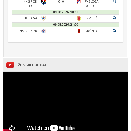
NK ŠIROKI
0 : 0
FK SLOGA
BRIJEG
DOBOJ
09.08.2026. 18:30
FK BORAC
- : -
FK VELEŽ
09.08.2026. 21:00
HŠK ZRINJSKI
- : -
NK ČELIK
ŽENSKI FUDBAL