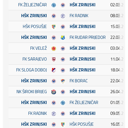
FK ŽELJEZNIČAR
HŠK ZRINJSKI
02.03.202
HŠK ZRINJSKI
FK RADNIK
08.03.202
HŠK POSUŠJE
HŠK ZRINJSKI
15.03.202
HŠK ZRINJSKI
FK RUDAR PRIJEDOR
22.03.202
FK VELEŽ
HŠK ZRINJSKI
03.04.202
FK SARAJEVO
HŠK ZRINJSKI
11.04.202
FK SLOGA DOBOJ
HŠK ZRINJSKI
18.04.202
HŠK ZRINJSKI
FK BORAC
22.04.202
NK ŠIROKI BRIJEG
HŠK ZRINJSKI
26.04.202
HŠK ZRINJSKI
FK ŽELJEZNIČAR
01.05.202
FK RADNIK
HŠK ZRINJSKI
09.05.202
HŠK ZRINJSKI
HŠK POSUŠJE
16.05.202