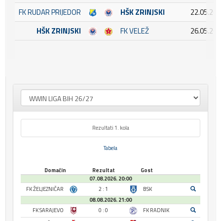
FK RUDAR PRIJEDOR
HŠK ZRINJSKI
22.05.202
HŠK ZRINJSKI
FK VELEŽ
26.05.202
Rezultati 1. kola
Tabela
Domaćin
Rezultat
Gost
07.08.2026. 20:00
FK ŽELJEZNIČAR
2 : 1
BSK
08.08.2026. 21:00
FK SARAJEVO
0 : 0
FK RADNIK