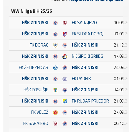
WWIN liga BiH 25/26
HŠK ZRINJSKI
FK SARAJEVO
10.09.202
HŠK ZRINJSKI
FK SLOGA DOBOJ
17.09.202
FK BORAC
HŠK ZRINJSKI
21.12.202
HŠK ZRINJSKI
NK ŠIROKI BRIJEG
17.08.202
FK ŽELJEZNIČAR
HŠK ZRINJSKI
24.08.202
HŠK ZRINJSKI
FK RADNIK
01.09.202
HŠK POSUŠJE
HŠK ZRINJSKI
14.09.202
HŠK ZRINJSKI
FK RUDAR PRIJEDOR
21.09.202
FK VELEŽ
HŠK ZRINJSKI
27.09.202
FK SARAJEVO
HŠK ZRINJSKI
06.10.202