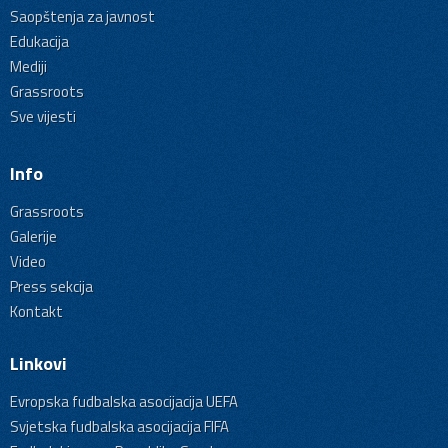
Saopštenja za javnost
Edukacija
Mediji
Grassroots
Sve vijesti
Info
Grassroots
Galerije
Video
Press sekcija
Kontakt
Linkovi
Evropska fudbalska asocijacija UEFA
Svjetska fudbalska asocijacija FIFA