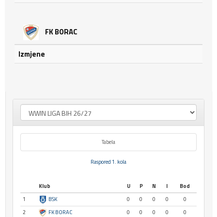
FK BORAC
Izmjene
Tabela
Raspored 1. kola
Klub
U
P
N
I
Bod
1
BSK
0
0
0
0
0
2
FK BORAC
0
0
0
0
0