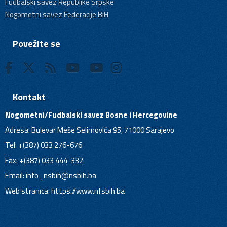
Fudbalski savez Republike Srpske
Nogometni savez Federacije BiH
Povežite se
Kontakt
Nogometni/Fudbalski savez Bosne i Hercegovine
Adresa: Bulevar Meše Selimovića 95, 71000 Sarajevo
Tel: +(387) 033 276-676
Fax: +(387) 033 444-332
Email:
info_nsbih@nsbih.ba
Web stranica: https://www.nfsbih.ba