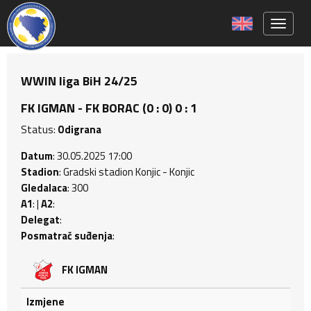
Toggle 
WWIN liga BiH 24/25
FK IGMAN - FK BORAC (0 : 0) 0 : 1
Status:
Odigrana
Datum
: 30.05.2025 17:00
Stadion
: Gradski stadion Konjic - Konjic
Gledalaca
: 300
A1
: |
A2
:
Delegat
:
Posmatrač suđenja
:
FK IGMAN
Izmjene