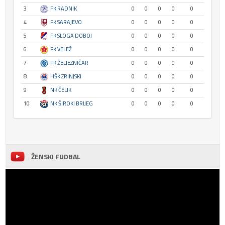
3
FK RADNIK
0
0
0
0
0
4
FK SARAJEVO
0
0
0
0
0
5
FK SLOGA DOBOJ
0
0
0
0
0
6
FK VELEŽ
0
0
0
0
0
7
FK ŽELJEZNIČAR
0
0
0
0
0
8
HŠK ZRINJSKI
0
0
0
0
0
9
NK ČELIK
0
0
0
0
0
10
NK ŠIROKI BRIJEG
0
0
0
0
0
ŽENSKI FUDBAL