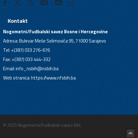
Kontakt
Nogometni/Fudbalski savez Bosne i Hercegovine
Adresa: Bulevar Meše Selimovića 95, 71000 Sarajevo
Tel: +(387) 033 276-676
Fax: +(387) 033 444-332
Email:
info_nsbih@nsbih.ba
Web stranica: https://www.nfsbih.ba
© 2025 Nogometni/Fudbalski savez BiH.