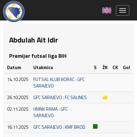
Toggle 
Abdulah Ait Idir
Premijer futsal liga BiH
Datum
Utakmica
S
ŽK
CK
Gol
14.10.2025
FUTSAL KLUB BORAC : GFC
SARAJEVO
26.10.2025
GFC SARAJEVO : FC SALINES
02.11.2025
HMNK RAMA : GFC
SARAJEVO
16.11.2025
GFC SARAJEVO : KMF BROD