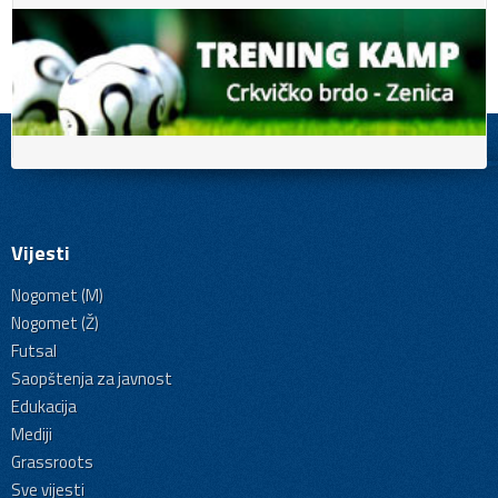
Vijesti
Nogomet (M)
Nogomet (Ž)
Futsal
Saopštenja za javnost
Edukacija
Mediji
Grassroots
Sve vijesti