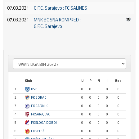
07.03.2021
G.F.C. Sarajevo : FC SALINES
07.03.2021
MNK BOSNA KOMPRED :
G.F.C. Sarajevo
Klub
U
P
N
I
Bod
1
BSK
0
0
0
0
0
2
FK BORAC
0
0
0
0
0
3
FK RADNIK
0
0
0
0
0
4
FK SARAJEVO
0
0
0
0
0
5
FK SLOGA DOBOJ
0
0
0
0
0
6
FK VELEŽ
0
0
0
0
0