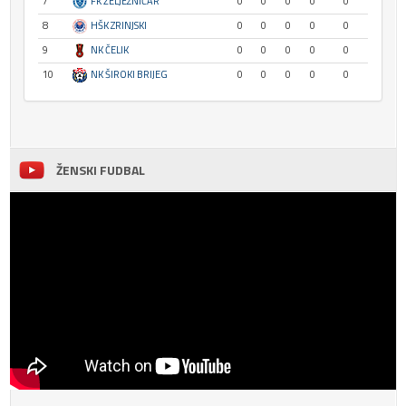
7
FK ŽELJEZNIČAR
0
0
0
0
0
8
HŠK ZRINJSKI
0
0
0
0
0
9
NK ČELIK
0
0
0
0
0
10
NK ŠIROKI BRIJEG
0
0
0
0
0
ŽENSKI FUDBAL