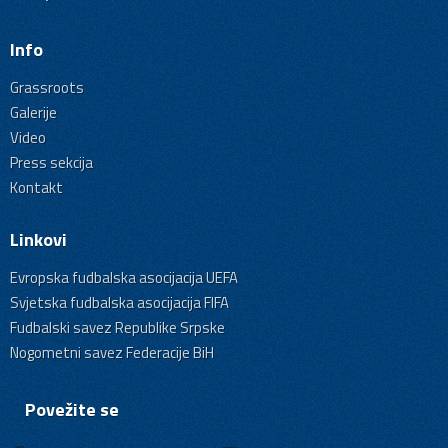
Info
Grassroots
Galerije
Video
Press sekcija
Kontakt
Linkovi
Evropska fudbalska asocijacija UEFA
Svjetska fudbalska asocijacija FIFA
Fudbalski savez Republike Srpske
Nogometni savez Federacije BiH
Povežite se