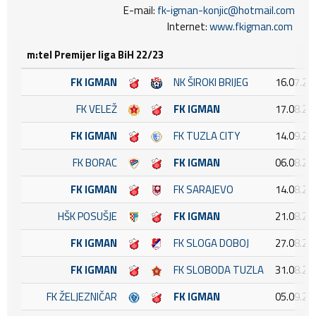
E-mail:
fk-igman-konjic@hotmail.com
Internet:
www.fkigman.com
m:tel Premijer liga BiH 22/23
FK IGMAN
NK ŠIROKI BRIJEG
16.07.20
FK VELEŽ
FK IGMAN
17.08.20
FK IGMAN
FK TUZLA CITY
14.09.20
FK BORAC
FK IGMAN
06.08.20
FK IGMAN
FK SARAJEVO
14.08.20
HŠK POSUŠJE
FK IGMAN
21.08.20
FK IGMAN
FK SLOGA DOBOJ
27.08.20
FK IGMAN
FK SLOBODA TUZLA
31.08.20
FK ŽELJEZNIČAR
FK IGMAN
05.09.20