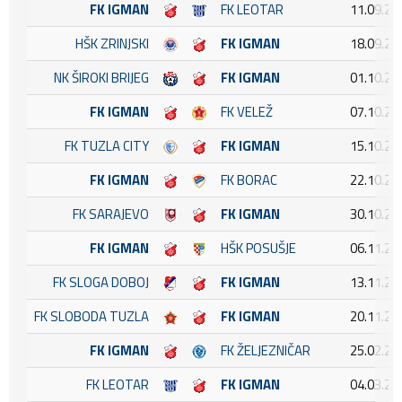
FK IGMAN
FK LEOTAR
11.09.20
HŠK ZRINJSKI
FK IGMAN
18.09.20
NK ŠIROKI BRIJEG
FK IGMAN
01.10.20
FK IGMAN
FK VELEŽ
07.10.20
FK TUZLA CITY
FK IGMAN
15.10.20
FK IGMAN
FK BORAC
22.10.20
FK SARAJEVO
FK IGMAN
30.10.20
FK IGMAN
HŠK POSUŠJE
06.11.20
FK SLOGA DOBOJ
FK IGMAN
13.11.20
FK SLOBODA TUZLA
FK IGMAN
20.11.20
FK IGMAN
FK ŽELJEZNIČAR
25.02.20
FK LEOTAR
FK IGMAN
04.03.20