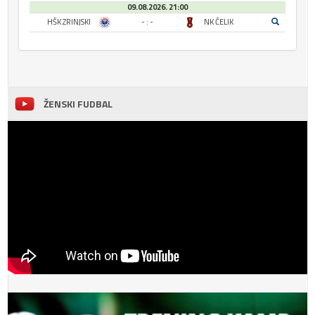
09.08.2026. 21:00
HŠK ZRINJSKI
- : -
NK ČELIK
ŽENSKI FUDBAL