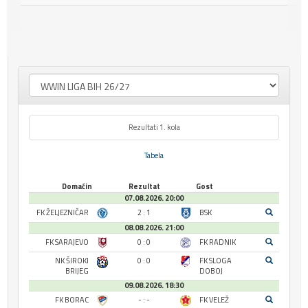
Rezultati 1. kola
Tabela
Domaćin
Rezultat
Gost
07.08.2026. 20:00
FK ŽELJEZNIČAR
2 : 1
BSK
08.08.2026. 21:00
FK SARAJEVO
0 : 0
FK RADNIK
NK ŠIROKI
0 : 0
FK SLOGA
BRIJEG
DOBOJ
09.08.2026. 18:30
FK BORAC
- : -
FK VELEŽ