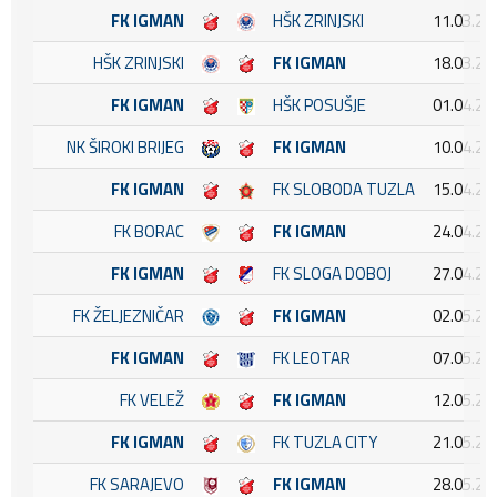
FK IGMAN
HŠK ZRINJSKI
11.03.20
HŠK ZRINJSKI
FK IGMAN
18.03.20
FK IGMAN
HŠK POSUŠJE
01.04.20
NK ŠIROKI BRIJEG
FK IGMAN
10.04.20
FK IGMAN
FK SLOBODA TUZLA
15.04.20
FK BORAC
FK IGMAN
24.04.20
FK IGMAN
FK SLOGA DOBOJ
27.04.20
FK ŽELJEZNIČAR
FK IGMAN
02.05.20
FK IGMAN
FK LEOTAR
07.05.20
FK VELEŽ
FK IGMAN
12.05.20
FK IGMAN
FK TUZLA CITY
21.05.20
FK SARAJEVO
FK IGMAN
28.05.20