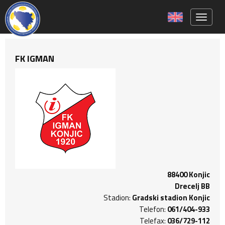
Toggle 
FK IGMAN
88400 Konjic
Drecelj BB
Stadion:
Gradski stadion Konjic
Telefon:
061/404-933
Telefax:
036/729-112