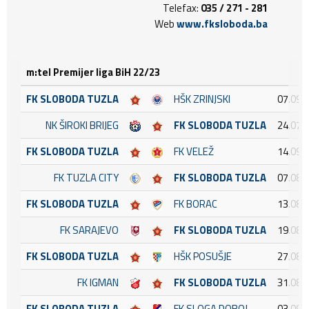
Telefax:
035 / 271 - 281
Web
www.fksloboda.ba
m:tel Premijer liga BiH 22/23
FK SLOBODA TUZLA
HŠK ZRINJSKI
07.09.
NK ŠIROKI BRIJEG
FK SLOBODA TUZLA
24.07.
FK SLOBODA TUZLA
FK VELEŽ
14.09.
FK TUZLA CITY
FK SLOBODA TUZLA
07.08.
FK SLOBODA TUZLA
FK BORAC
13.08.
FK SARAJEVO
FK SLOBODA TUZLA
19.08.
FK SLOBODA TUZLA
HŠK POSUŠJE
27.08.
FK IGMAN
FK SLOBODA TUZLA
31.08.
FK SLOBODA TUZLA
FK SLOGA DOBOJ
03.09.