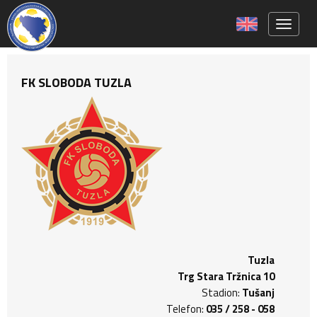
Toggle 
FK SLOBODA TUZLA
Tuzla
Trg Stara Tržnica 10
Stadion:
Tušanj
Telefon:
035 / 258 - 058