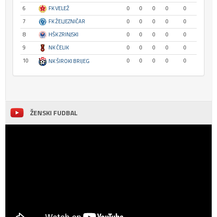
6
FK VELEŽ
0
0
0
0
0
7
FK ŽELJEZNIČAR
0
0
0
0
0
8
HŠK ZRINJSKI
0
0
0
0
0
9
NK ČELIK
0
0
0
0
0
10
0
0
0
0
0
NK ŠIROKI BRIJEG
ŽENSKI FUDBAL