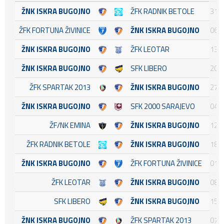
ŽNK ISKRA BUGOJNO
ŽFK RADNIK BETOLE
31.0
ŽFK FORTUNA ŽIVINICE
ŽNK ISKRA BUGOJNO
06.0
ŽNK ISKRA BUGOJNO
ŽFK LEOTAR
13.0
ŽNK ISKRA BUGOJNO
SFK LIBERO
20.0
ŽFK SPARTAK 2013
ŽNK ISKRA BUGOJNO
27.0
ŽNK ISKRA BUGOJNO
SFK 2000 SARAJEVO
04.1
ŽF/NK EMINA
ŽNK ISKRA BUGOJNO
12.1
ŽFK RADNIK BETOLE
ŽNK ISKRA BUGOJNO
18.1
ŽNK ISKRA BUGOJNO
ŽFK FORTUNA ŽIVINICE
01.1
ŽFK LEOTAR
ŽNK ISKRA BUGOJNO
08.1
SFK LIBERO
ŽNK ISKRA BUGOJNO
15.1
ŽNK ISKRA BUGOJNO
ŽFK SPARTAK 2013
07.0