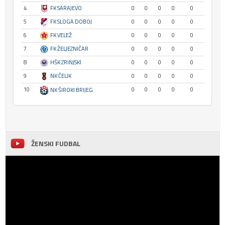
4
FK SARAJEVO
0
0
0
0
0
5
FK SLOGA DOBOJ
0
0
0
0
0
6
FK VELEŽ
0
0
0
0
0
7
FK ŽELJEZNIČAR
0
0
0
0
0
8
HŠK ZRINJSKI
0
0
0
0
0
9
NK ČELIK
0
0
0
0
0
10
0
0
0
0
0
NK ŠIROKI BRIJEG
ŽENSKI FUDBAL