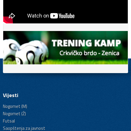
Vijesti
Nogomet (M)
Nogomet (Ž)
Futsal
Saopštenja za javnost