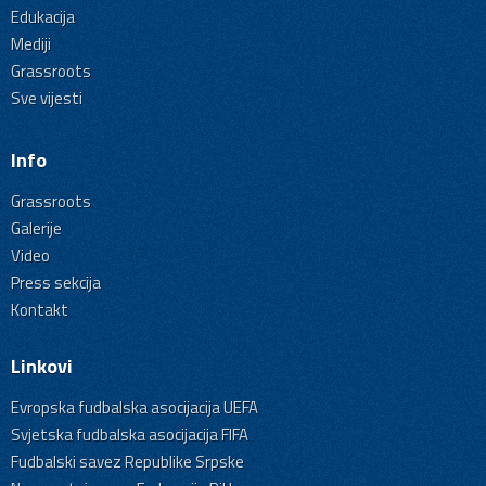
Edukacija
Mediji
Grassroots
Sve vijesti
Info
Grassroots
Galerije
Video
Press sekcija
Kontakt
Linkovi
Evropska fudbalska asocijacija UEFA
Svjetska fudbalska asocijacija FIFA
Fudbalski savez Republike Srpske