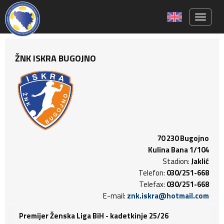
Toggle 
ŽNK ISKRA BUGOJNO
70 230 Bugojno
Kulina Bana 1/104
Stadion:
Jaklić
Telefon:
030/251-668
Telefax:
030/251-668
E-mail:
znk.iskra@hotmail.com
Premijer Ženska Liga BiH - kadetkinje 25/26