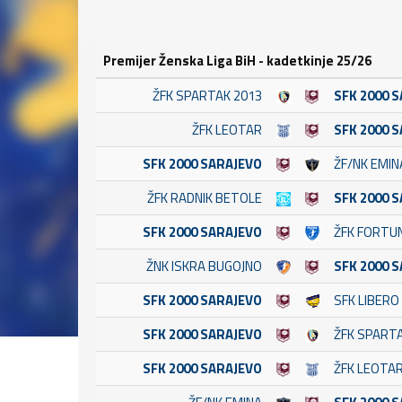
Premijer Ženska Liga BiH - kadetkinje 25/26
ŽFK SPARTAK 2013
SFK 2000 
ŽFK LEOTAR
SFK 2000 
SFK 2000 SARAJEVO
ŽF/NK EMIN
ŽFK RADNIK BETOLE
SFK 2000 
SFK 2000 SARAJEVO
ŽFK FORTUN
ŽNK ISKRA BUGOJNO
SFK 2000 
SFK 2000 SARAJEVO
SFK LIBERO
SFK 2000 SARAJEVO
ŽFK SPART
SFK 2000 SARAJEVO
ŽFK LEOTA