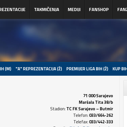
REZENTACIJE
TAKMIČENJA
MEDIJI
FANSHOP
FAN
IH (M)
"A" REPREZENTACIJA (Ž)
PREMIJER LIGA BIH (Ž)
KUP BIH
71 000 Sarajevo
Maršala Tita 38/b
Stadion:
TC FK Sarajevo – Butmir
Telefon:
033/664-262
Telefax:
033/442-333