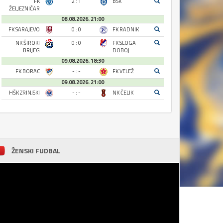
FK
2 : 1
BSK
ŽELJEZNIČAR
08.08.2026. 21:00
FK SARAJEVO
0 : 0
FK RADNIK
NK ŠIROKI
0 : 0
FK SLOGA
BRIJEG
DOBOJ
09.08.2026. 18:30
FK BORAC
- : -
FK VELEŽ
09.08.2026. 21:00
HŠK ZRINJSKI
- : -
NK ČELIK
ŽENSKI FUDBAL