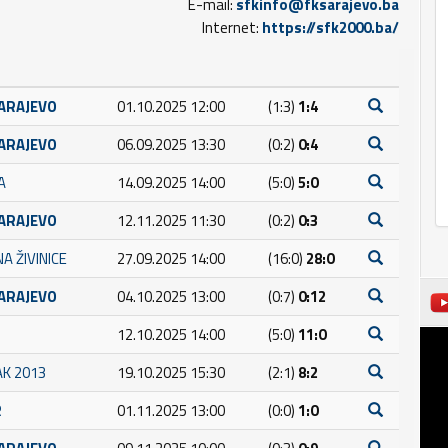
E-mail:
sfkinfo@fksarajevo.ba
Internet:
https://sfk2000.ba/
SARAJEVO
01.10.2025 12:00
(1:3)
1:4
SARAJEVO
06.09.2025 13:30
(0:2)
0:4
A
14.09.2025 14:00
(5:0)
5:0
SARAJEVO
12.11.2025 11:30
(0:2)
0:3
A ŽIVINICE
27.09.2025 14:00
(16:0)
28:0
SARAJEVO
04.10.2025 13:00
(0:7)
0:12
12.10.2025 14:00
(5:0)
11:0
AK 2013
19.10.2025 15:30
(2:1)
8:2
R
01.11.2025 13:00
(0:0)
1:0