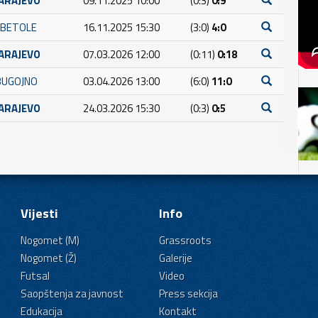
SARAJEVO
09.11.2025 10:00
(0:3)
0:9
 BETOLE
16.11.2025 15:30
(3:0)
4:0
SARAJEVO
07.03.2026 12:00
(0:11)
0:18
BUGOJNO
03.04.2026 13:00
(6:0)
11:0
SARAJEVO
24.03.2026 15:30
(0:3)
0:5
Vijesti
Info
Nogomet (M)
Grassroots
Nogomet (Ž)
Galerije
Futsal
Video
Saopštenja za javnost
Press sekcija
Edukacija
Kontakt