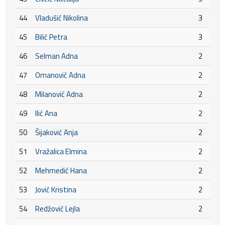
44
Vladušić Nikolina
3
45
Bilić Petra
3
46
Selman Adna
2
47
Omanović Adna
2
48
Milanović Adna
2
49
Ilić Ana
2
50
Šijaković Anja
2
51
Vražalica Elmina
2
52
Mehmedić Hana
2
53
Jović Kristina
2
54
Redžović Lejla
2