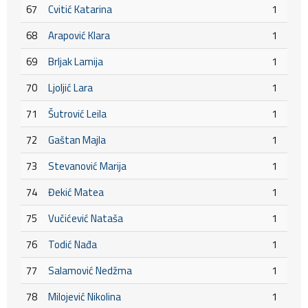
67
Cvitić Katarina
1
68
Arapović Klara
1
69
Brljak Lamija
1
70
Ljoljić Lara
1
71
Šutrović Leila
1
72
Gaštan Majla
1
73
Stevanović Marija
1
74
Đekić Matea
1
75
Vučićević Nataša
1
76
Todić Nađa
1
77
Salamović Nedžma
1
78
Milojević Nikolina
1