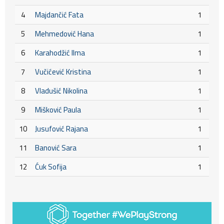
4
Majdančić Fata
1
5
Mehmedović Hana
1
6
Karahodžić Ilma
1
7
Vučićević Kristina
1
8
Vladušić Nikolina
1
9
Mišković Paula
1
10
Jusufović Rajana
1
11
Banović Sara
1
12
Ćuk Sofija
1