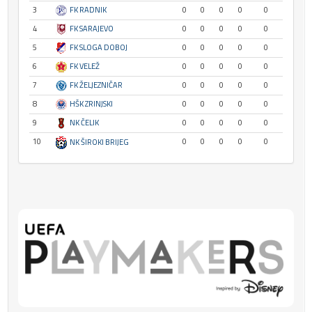
3
FK RADNIK
0
0
0
0
0
4
FK SARAJEVO
0
0
0
0
0
5
FK SLOGA DOBOJ
0
0
0
0
0
6
FK VELEŽ
0
0
0
0
0
7
FK ŽELJEZNIČAR
0
0
0
0
0
8
HŠK ZRINJSKI
0
0
0
0
0
9
NK ČELIK
0
0
0
0
0
10
0
0
0
0
0
NK ŠIROKI BRIJEG