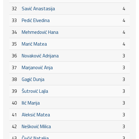
32
Savić Anastasija
4
33
Pedić Elvedina
4
34
Mehmedović Hana
4
35
Marić Matea
4
36
Novaković Adrijana
3
37
Marjanović Anja
3
38
Gagić Dunja
3
39
Šutrović Lajla
3
40
Ilić Marija
3
41
Aleksić Matea
3
42
Nešković Milica
3
43
Čivčić Natalija
3