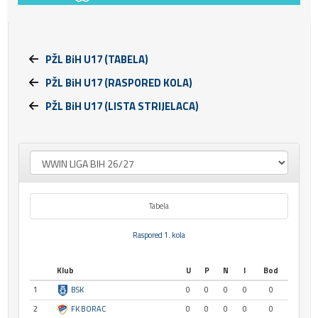
PŽL BiH U17 (TABELA)
PŽL BiH U17 (RASPORED KOLA)
PŽL BiH U17 (LISTA STRIJELACA)
Tabela
Raspored 1. kola
Klub
U
P
N
I
Bod
1
BSK
0
0
0
0
0
2
FK BORAC
0
0
0
0
0