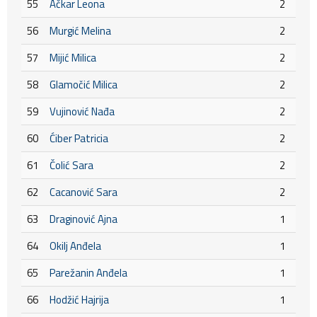
55
Ačkar Leona
2
56
Murgić Melina
2
57
Mijić Milica
2
58
Glamočić Milica
2
59
Vujinović Nađa
2
60
Ćiber Patricia
2
61
Čolić Sara
2
62
Cacanović Sara
2
63
Draginović Ajna
1
64
Okilj Anđela
1
65
Parežanin Anđela
1
66
Hodžić Hajrija
1