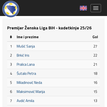
Toggle 
Premijer Ženska Liga BiH - kadetkinje 25/26
#
Ime i prezime
Gol
1
Mušić Sanja
27
2
Brkić Iris
22
3
Pralica Lana
21
4
Šutalo Petra
18
5
Miladinović Neda
16
6
Maksimović Marija
15
7
Avdić Amila
13