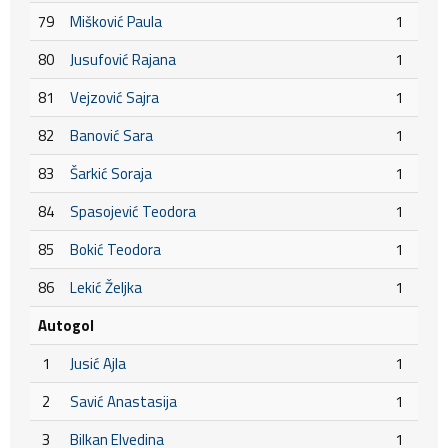
79
Mišković Paula
1
80
Jusufović Rajana
1
81
Vejzović Sajra
1
82
Banović Sara
1
83
Šarkić Soraja
1
84
Spasojević Teodora
1
85
Bokić Teodora
1
86
Lekić Željka
1
Autogol
1
Jusić Ajla
1
2
Savić Anastasija
1
3
Bilkan Elvedina
1