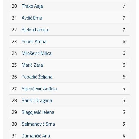
20
Trako Asja
7
21
Avdić Ema
7
22
Bjelica Lamija
7
23
Pobrić Amna
6
24
Milošević Milica
6
25
Marić Zara
6
26
Popadić Željana
6
27
Slijepčević Anđela
5
28
Barišić Dragana
5
29
Blagojević Jelena
5
30
Selmanović Srna
5
31
Dumančić Ana
4