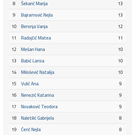
8
Šekarić Marija
13
9
Bajramović Nejla
13
10
Beronja Vanja
12
11
Radojčić Matea
11
12
Mešan Hana
10
13
Babić Larisa
10
14
Milošević Natalija
10
15
Vulić Ana
9
16
Nenezić Katarina
9
17
Novaković Teodora
9
18
Naletilić Gabrijela
8
19
Ćerić Nejla
8