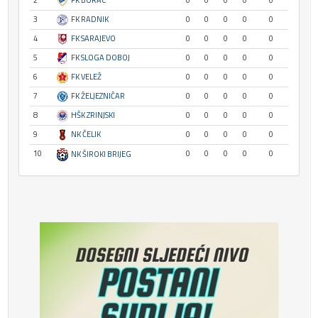
2
FK BORAC
0
0
0
0
0
3
FK RADNIK
0
0
0
0
0
4
FK SARAJEVO
0
0
0
0
0
5
FK SLOGA DOBOJ
0
0
0
0
0
6
FK VELEŽ
0
0
0
0
0
7
FK ŽELJEZNIČAR
0
0
0
0
0
8
HŠK ZRINJSKI
0
0
0
0
0
9
NK ČELIK
0
0
0
0
0
10
0
0
0
0
0
NK ŠIROKI BRIJEG