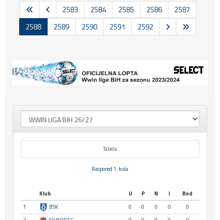
2583
2584
2585
2586
2587
2588
2589
2590
2591
2592
Tabela
Raspored 1. kola
Klub
U
P
N
I
Bod
1
BSK
0
0
0
0
0