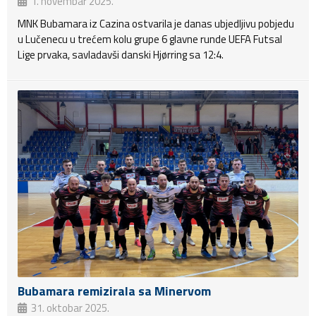
1. novembar 2025.
MNK Bubamara iz Cazina ostvarila je danas ubjedljivu pobjedu
u Lučenecu u trećem kolu grupe 6 glavne runde UEFA Futsal
Lige prvaka, savladavši danski Hjørring sa 12:4.
Bubamara remizirala sa Minervom
31. oktobar 2025.