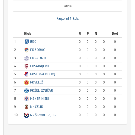
Tabela
Raspored 1. kola
Klub
U
P
N
I
Bod
1
BSK
0
0
0
0
0
2
FK BORAC
0
0
0
0
0
3
FK RADNIK
0
0
0
0
0
4
FK SARAJEVO
0
0
0
0
0
5
FK SLOGA DOBOJ
0
0
0
0
0
6
FK VELEŽ
0
0
0
0
0
7
FK ŽELJEZNIČAR
0
0
0
0
0
8
HŠK ZRINJSKI
0
0
0
0
0
9
NK ČELIK
0
0
0
0
0
10
0
0
0
0
0
NK ŠIROKI BRIJEG