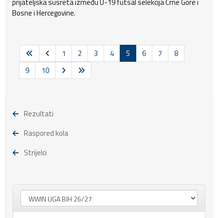
prijateljska susreta između U-19 futsal selekcija Crne Gore i
Bosne i Hercegovine.
1
2
3
4
5
6
7
8
9
10
Rezultati
Raspored kola
Strijelci