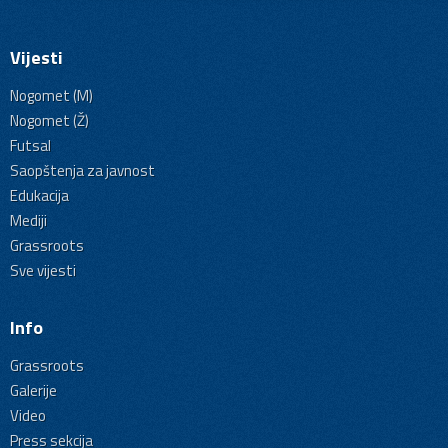
Vijesti
Nogomet (M)
Nogomet (Ž)
Futsal
Saopštenja za javnost
Edukacija
Mediji
Grassroots
Sve vijesti
Info
Grassroots
Galerije
Video
Press sekcija