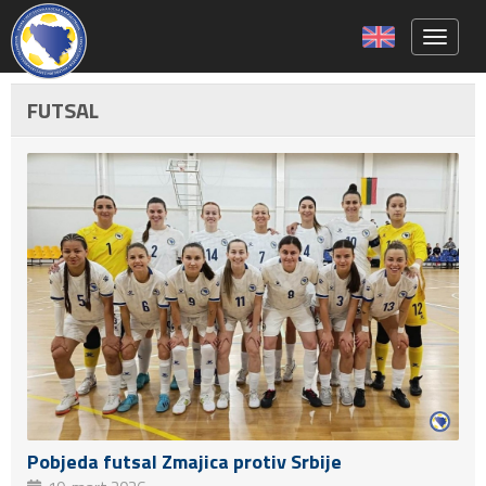
Toggle 
FUTSAL
Pobjeda futsal Zmajica protiv Srbije