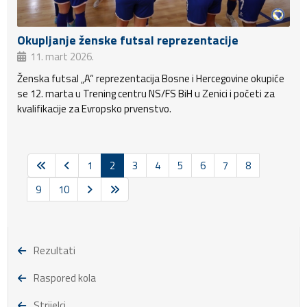
Okupljanje ženske futsal reprezentacije
11. mart 2026.
Ženska futsal „A“ reprezentacija Bosne i Hercegovine okupiće
se 12. marta u Trening centru NS/FS BiH u Zenici i početi za
kvalifikacije za Evropsko prvenstvo.
1
2
3
4
5
6
7
8
9
10
Rezultati
Raspored kola
Strijelci