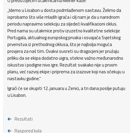
O predstojećim utakmicama Melher kaže:
„Idemo u Lisabon u dosta podmlađenom sastavu. Želimo da
isprobamo što više mladih igrača i cilj nam je da u narednom
periodu napravimo selekciju za sljedeći kvalifikacioni ciklus.
Pred nama su utakmice protiv izuzetno kvalitetne selekcije
Portugala, aktualnog europskog prvaka i osvajača Svjetskog
prvenstva iz prethodnog ciklusa, što je najbolja moguća
provjera za naš tim. Ovakvi susreti su dragocjeni jer pružaju
priliku da se ekipa dodatno uigra, stekne važno međunarodno
iskustvo i podigne nivo igre. Rezultat svakako nije u prvom
planu, već razvoj ekipe i priprema za izazove koji nas očekuju u
nastavku godine.“
Igrači će se okupiti 12. januara u Zenici, a tri dana poslije putuju
u Lisabon.
Rezultati
Raspored kola