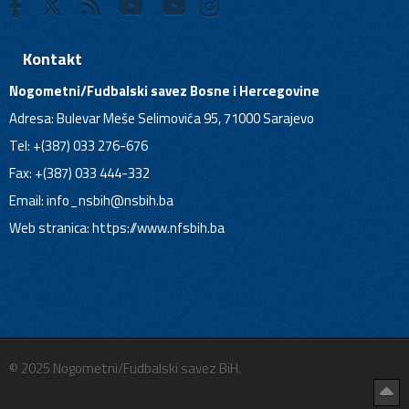
Kontakt
Nogometni/Fudbalski savez Bosne i Hercegovine
Adresa: Bulevar Meše Selimovića 95, 71000 Sarajevo
Tel: +(387) 033 276-676
Fax: +(387) 033 444-332
Email:
info_nsbih@nsbih.ba
Web stranica: https://www.nfsbih.ba
© 2025 Nogometni/Fudbalski savez BiH.