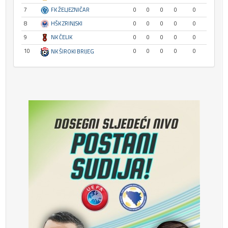
7
FK ŽELJEZNIČAR
0
0
0
0
0
8
HŠK ZRINJSKI
0
0
0
0
0
9
NK ČELIK
0
0
0
0
0
10
0
0
0
0
0
NK ŠIROKI BRIJEG