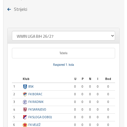
Strijelci
Tabela
Raspored 1. kola
Klub
U
P
N
I
Bod
1
BSK
0
0
0
0
0
2
FK BORAC
0
0
0
0
0
3
FK RADNIK
0
0
0
0
0
4
FK SARAJEVO
0
0
0
0
0
5
FK SLOGA DOBOJ
0
0
0
0
0
6
FK VELEŽ
0
0
0
0
0