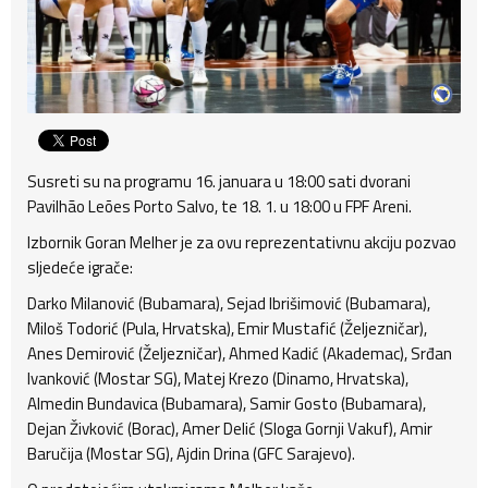
Susreti su na programu 16. januara u 18:00 sati dvorani
Pavilhão Leões Porto Salvo, te 18. 1. u 18:00 u FPF Areni.
Izbornik Goran Melher je za ovu reprezentativnu akciju pozvao
sljedeće igrače:
Darko Milanović (Bubamara), Sejad Ibrišimović (Bubamara),
Miloš Todorić (Pula, Hrvatska), Emir Mustafić (Željezničar),
Anes Demirović (Željezničar), Ahmed Kadić (Akademac), Srđan
Ivanković (Mostar SG), Matej Krezo (Dinamo, Hrvatska),
Almedin Bundavica (Bubamara), Samir Gosto (Bubamara),
Dejan Živković (Borac), Amer Delić (Sloga Gornji Vakuf), Amir
Baručija (Mostar SG), Ajdin Drina (GFC Sarajevo).