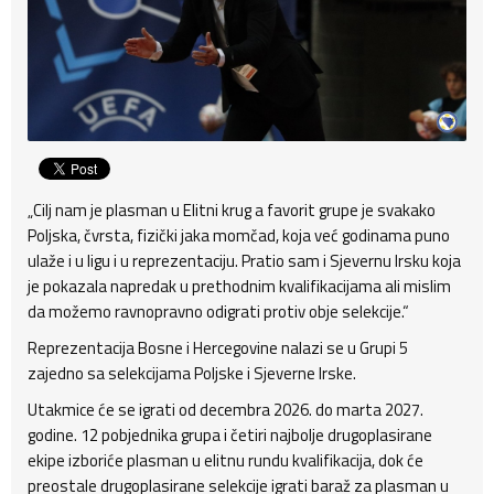
„Cilj nam je plasman u Elitni krug a favorit grupe je svakako
Poljska, čvrsta, fizički jaka momčad, koja već godinama puno
ulaže i u ligu i u reprezentaciju. Pratio sam i Sjevernu Irsku koja
je pokazala napredak u prethodnim kvalifikacijama ali mislim
da možemo ravnopravno odigrati protiv obje selekcije.“
Reprezentacija Bosne i Hercegovine nalazi se u Grupi 5
zajedno sa selekcijama Poljske i Sjeverne Irske.
Utakmice će se igrati od decembra 2026. do marta 2027.
godine. 12 pobjednika grupa i četiri najbolje drugoplasirane
ekipe izboriće plasman u elitnu rundu kvalifikacija, dok će
preostale drugoplasirane selekcije igrati baraž za plasman u