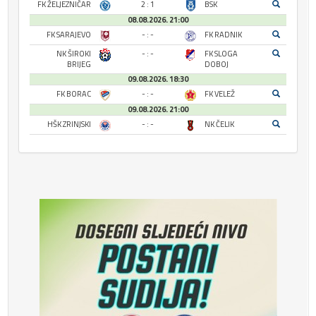
FK ŽELJEZNIČAR
2 : 1
BSK
08.08.2026. 21:00
FK SARAJEVO
- : -
FK RADNIK
NK ŠIROKI
- : -
FK SLOGA
BRIJEG
DOBOJ
09.08.2026. 18:30
FK BORAC
- : -
FK VELEŽ
09.08.2026. 21:00
HŠK ZRINJSKI
- : -
NK ČELIK