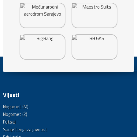
Vijesti
Nogomet (M)
Nogomet (Ž)
Futsal
Saopštenja za javnost