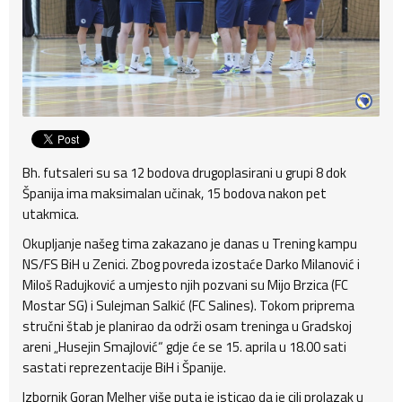
Bh. futsaleri su sa 12 bodova drugoplasirani u grupi 8 dok
Španija ima maksimalan učinak, 15 bodova nakon pet
utakmica.
Okupljanje našeg tima zakazano je danas u Trening kampu
NS/FS BiH u Zenici. Zbog povreda izostaće Darko Milanović i
Miloš Radujković a umjesto njih pozvani su Mijo Brzica (FC
Mostar SG) i Sulejman Salkić (FC Salines). Tokom priprema
stručni štab je planirao da održi osam treninga u Gradskoj
areni „Husejin Smajlović“ gdje će se 15. aprila u 18.00 sati
sastati reprezentacije BiH i Španije.
Izbornik Goran Melher više puta je isticao da je cilj prolazak u