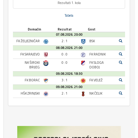
Rezultati 1. kola
Tabela
Domaćin
Rezultat
Gost
07.08.2026. 20:00
FK ŽELJEZNIČAR
2 : 1
BSK
08.08.2026. 21:00
FK SARAJEVO
0 : 0
FK RADNIK
NK ŠIROKI
0 : 0
FK SLOGA
BRIJEG
DOBOJ
09.08.2026. 18:30
FK BORAC
3 : 1
FK VELEŽ
09.08.2026. 21:00
HŠK ZRINJSKI
2 : 1
NK ČELIK