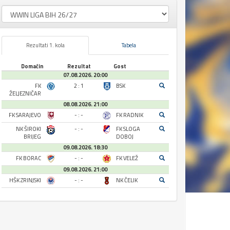
Rezultati 1. kola
Tabela
Domaćin
Rezultat
Gost
07.08.2026. 20:00
FK
2 : 1
BSK
ŽELJEZNIČAR
08.08.2026. 21:00
FK SARAJEVO
- : -
FK RADNIK
NK ŠIROKI
- : -
FK SLOGA
BRIJEG
DOBOJ
09.08.2026. 18:30
FK BORAC
- : -
FK VELEŽ
09.08.2026. 21:00
HŠK ZRINJSKI
- : -
NK ČELIK