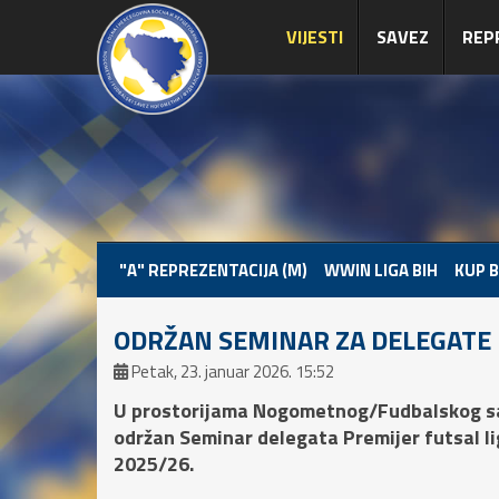
VIJESTI
SAVEZ
REP
"A" REPREZENTACIJA (M)
WWIN LIGA BIH
KUP B
ODRŽAN SEMINAR ZA DELEGATE 
Petak, 23. januar 2026. 15:52
U prostorijama Nogometnog/Fudbalskog sav
održan
Seminar delegata Premijer futsal li
2025/26.