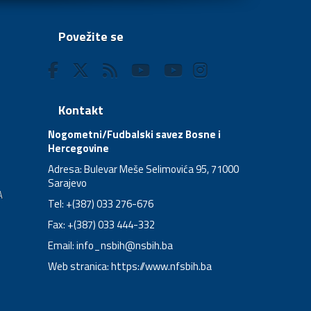
Povežite se
Kontakt
Nogometni/Fudbalski savez Bosne i
Hercegovine
Adresa: Bulevar Meše Selimovića 95, 71000
Sarajevo
A
Tel: +(387) 033 276-676
Fax: +(387) 033 444-332
Email:
info_nsbih@nsbih.ba
Web stranica: https://www.nfsbih.ba