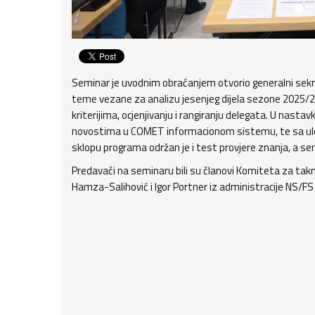
Seminar je uvodnim obraćanjem otvorio generalni sek
teme vezane za analizu jesenjeg dijela sezone 2025/26,
kriterijima, ocjenjivanju i rangiranju delegata. U nas
novostima u COMET informacionom sistemu, te sa ulog
sklopu programa održan je i test provjere znanja, a s
Predavači na seminaru bili su članovi Komiteta za takmi
Hamza-Salihović i Igor Portner iz administracije NS/FS 