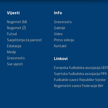
Vijesti
Info
Nogomet (M)
Grassroots
Nogomet (Ž)
Galerije
Futsal
Video
Saopštenja za javnost
Press sekcija
Edukacija
Kontakt
Mediji
Grassroots
Linkovi
Sve vijesti
Evropska fudbalska asocijacija UEF
Svjetska fudbalska asocijacija FIFA
Fudbalski savez Republike Srpske
Nogometni savez Federacije BiH