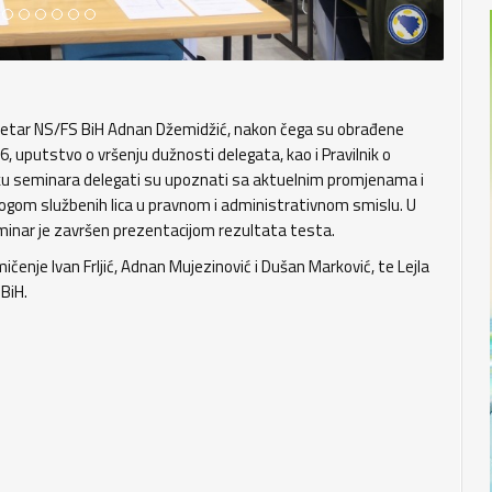
retar NS/FS BiH Adnan Džemidžić, nakon čega su obrađene
 uputstvo o vršenju dužnosti delegata, kao i Pravilnik o
tavku seminara delegati su upoznati sa aktuelnim promjenama i
om službenih lica u pravnom i administrativnom smislu. U
eminar je završen prezentacijom rezultata testa.
čenje Ivan Frljić, Adnan Mujezinović i Dušan Marković, te Lejla
BiH.