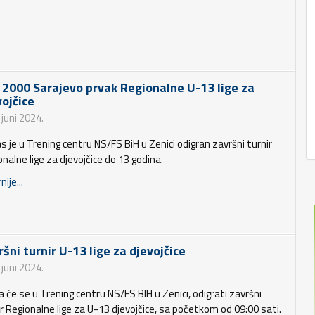
 2000 Sarajevo prvak Regionalne U-13 lige za
vojčice
 juni 2024.
s je u Trening centru NS/FS BiH u Zenici odigran završni turnir
nalne lige za djevojčice do 13 godina.
nije...
ršni turnir U-13 lige za djevojčice
 juni 2024.
 će se u Trening centru NS/FS BIH u Zenici, odigrati završni
ir Regionalne lige za U-13 djevojčice, sa početkom od 09:00 sati.