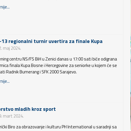
nije...
13 regionalni turnir uvertira za finale Kupa
2. maj 2024.
ening centru NS/FS BiH u Zenici danas u 17:00 sati biće odigrana
mica finala Kupa Bosne i Hercegovine za seniorke u kojem će se
ati Radnik Bumerang i SFK 2000 Sarajevo.
nije...
erstvo mladih kroz sport
9. mart 2024.
ički Biro za obrazovanje i kulturu PH International u saradnji sa