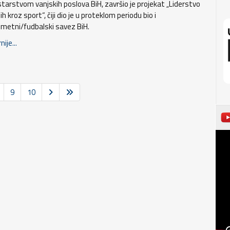
starstvom vanjskih poslova BiH, završio je projekat „Liderstvo
h kroz sport“, čiji dio je u proteklom periodu bio i
metni/fudbalski savez BiH.
nije...
9
10