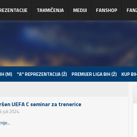
REZENTACIJE
TAKMIČENJA
MEDIJI
FANSHOP
FAN
IH (M)
"A" REPREZENTACIJA (Ž)
PREMIJER LIGA BIH (Ž)
KUP BIH
ršen UEFA C seminar za trenerice
. juli 2024.
nije...