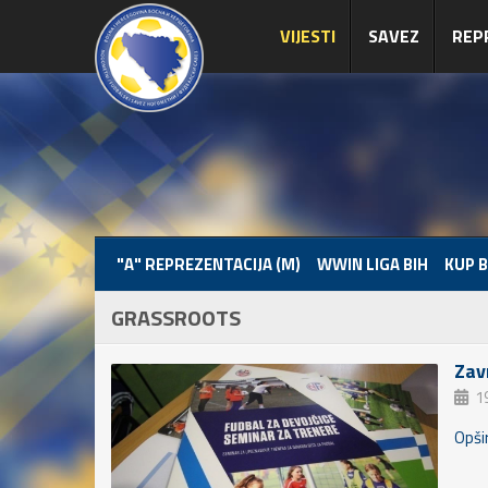
VIJESTI
SAVEZ
REP
"A" REPREZENTACIJA (M)
WWIN LIGA BIH
KUP B
GRASSROOTS
Zav
19
Opšir