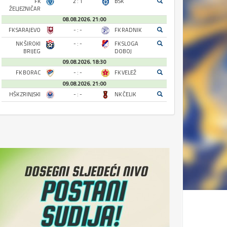
FK
2 : 1
BSK
ŽELJEZNIČAR
08.08.2026. 21:00
FK SARAJEVO
- : -
FK RADNIK
NK ŠIROKI
- : -
FK SLOGA
BRIJEG
DOBOJ
09.08.2026. 18:30
FK BORAC
- : -
FK VELEŽ
09.08.2026. 21:00
HŠK ZRINJSKI
- : -
NK ČELIK