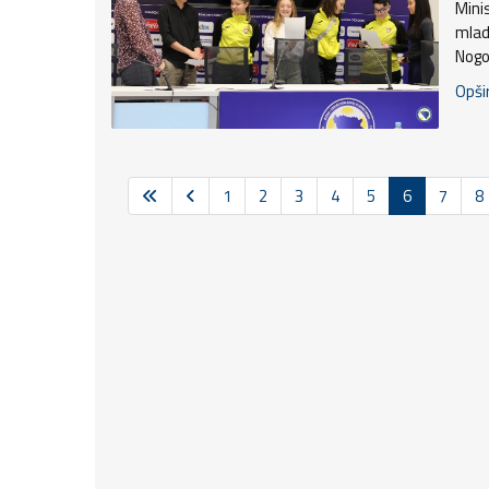
Mini
mladi
Nogo
Opšir
1
2
3
4
5
6
7
8