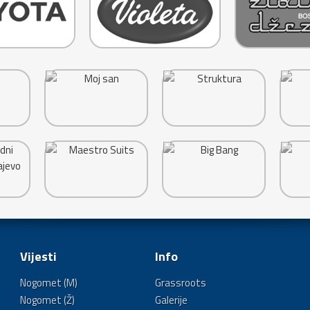
Vijesti
Info
Nogomet (M)
Grassroots
Nogomet (Ž)
Galerije