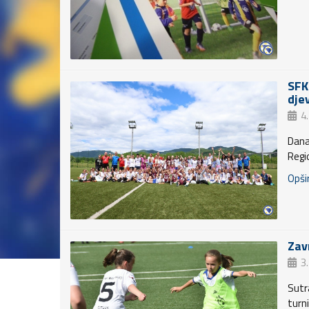
SFK
dje
4.
Dana
Regio
Opšir
Zav
3.
Sutra
turn