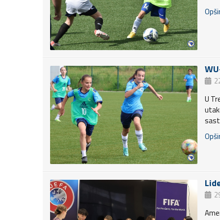
Opšir
WU-
2
U Tr
utak
sast
Opšir
Lid
2
Amer