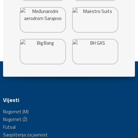
Vijesti
Nogomet (M)
Nogomet (Ž)
Futsal
Saopštenja za javnost