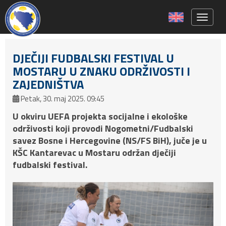
Toggle 
DJEČIJI FUDBALSKI FESTIVAL U
MOSTARU U ZNAKU ODRŽIVOSTI I
ZAJEDNIŠTVA
Petak, 30. maj 2025. 09:45
U okviru UEFA projekta socijalne i ekološke
održivosti koji provodi Nogometni/Fudbalski
savez Bosne i Hercegovine (NS/FS BiH), juče je u
KŠC Kantarevac u Mostaru održan dječiji
fudbalski festival.