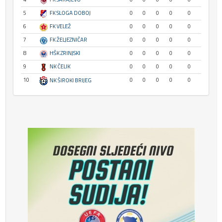
5
FK SLOGA DOBOJ
0
0
0
0
0
6
FK VELEŽ
0
0
0
0
0
7
FK ŽELJEZNIČAR
0
0
0
0
0
8
HŠK ZRINJSKI
0
0
0
0
0
9
NK ČELIK
0
0
0
0
0
10
0
0
0
0
0
NK ŠIROKI BRIJEG