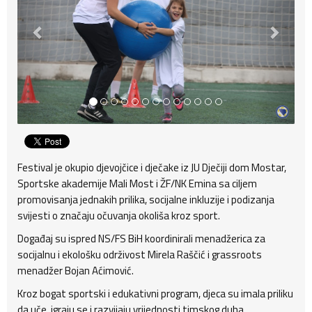
Festival je okupio djevojčice i dječake iz JU Dječiji dom Mostar,
Sportske akademije Mali Most i ŽF/NK Emina sa ciljem
promovisanja jednakih prilika, socijalne inkluzije i podizanja
svijesti o značaju očuvanja okoliša kroz sport.
Događaj su ispred NS/FS BiH koordinirali menadžerica za
socijalnu i ekološku održivost Mirela Raščić i grassroots
menadžer Bojan Aćimović.
Kroz bogat sportski i edukativni program, djeca su imala priliku
da uče, igraju se i razvijaju vrijednosti timskog duha,