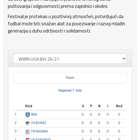
poštovanja i odgovornosti prema zajednici i okolini.
Festival je protekao u pozitivnoj atmosferi, potvrđujući da
fudbal može biti snažan alat za povezivanje i razvoj mladih
generacija u duhu održivosti i solidarnosti.
Tabela
Raspored 1. kola
Klub
U
P
N
I
Bod
1
BSK
0
0
0
0
0
2
FK BORAC
0
0
0
0
0
3
FK RADNIK
0
0
0
0
0
4
FK SARAJEVO
0
0
0
0
0