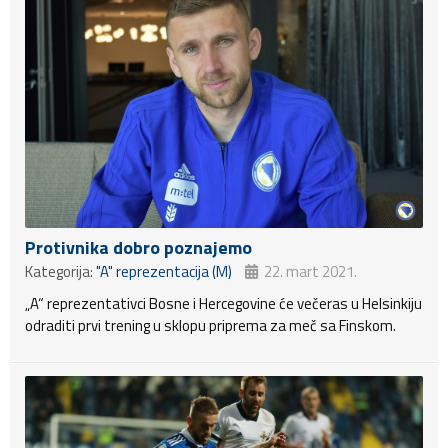
Protivnika dobro poznajemo
Kategorija:
"A" reprezentacija (M)
22. mart 2021.
„A“ reprezentativci Bosne i Hercegovine će večeras u Helsinkiju
odraditi prvi trening u sklopu priprema za meč sa Finskom.