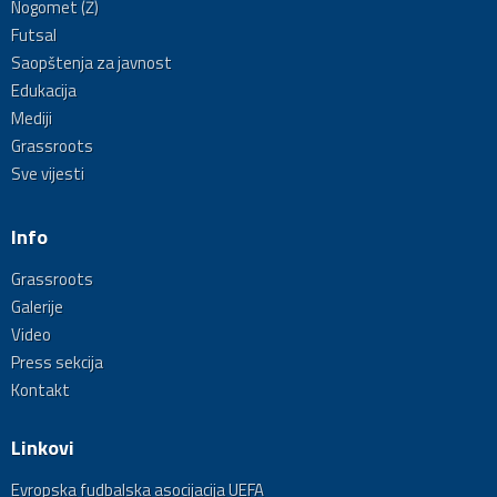
Nogomet (Ž)
Futsal
Saopštenja za javnost
Edukacija
Mediji
Grassroots
Sve vijesti
Info
Grassroots
Galerije
Video
Press sekcija
Kontakt
Linkovi
Evropska fudbalska asocijacija UEFA