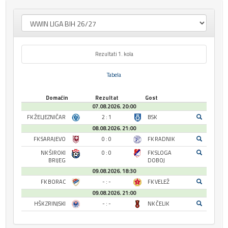
Rezultati 1. kola
Tabela
Domaćin
Rezultat
Gost
07.08.2026. 20:00
FK ŽELJEZNIČAR
2 : 1
BSK
08.08.2026. 21:00
FK SARAJEVO
0 : 0
FK RADNIK
NK ŠIROKI
0 : 0
FK SLOGA
BRIJEG
DOBOJ
09.08.2026. 18:30
FK BORAC
- : -
FK VELEŽ
09.08.2026. 21:00
HŠK ZRINJSKI
- : -
NK ČELIK