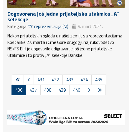
Dogovorena još jedna prijateljska utakmica „A“
selekcije
Kategorija:
"A" reprezentacija (M)
9. mart 2021.
Nakon prijateljskih ogleda u našoj zemlji, sa reprezentacijama
Kostarike 27. marta i Crne Gore drugog juna, rukovodstvo
NS/FS BiH je dogovorilo odigravanje još jedne prijateljske
utakmice i to protiv „A“ selekcije Danske.
431
432
433
434
435
436
437
438
439
440