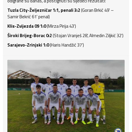
odigrane su danas, a postignuti su sljedeći rezultati:
Tuzla City-Željezničar 1:1, penali 3:2
(Goran Brkić 49' –
Samir Bekrić 61' penal)
Klis-Zvijezda 09 1:0
(Mirza Pirija 43')
Široki Brijeg-Borac 0:2
(Stojan Vranješ 28', Almedin Ziljkić 32')
Sarajevo-Zrinjski 1:0
(Haris Handžić 37')