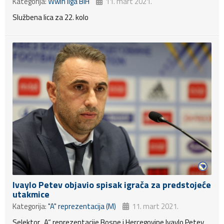
Kategorija:
Wwin liga BiH
11. mart 2021.
Službena lica za 22. kolo
Ivaylo Petev objavio spisak igrača za predstojeće
utakmice
Kategorija:
"A" reprezentacija (M)
11. mart 2021.
Selektor „A“ reprezentacije Bosne i Hercegovine Ivaylo Petev