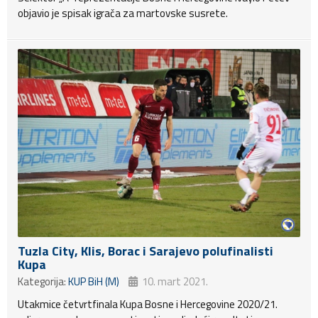
objavio je spisak igrača za martovske susrete.
Tuzla City, Klis, Borac i Sarajevo polufinalisti
Kupa
Kategorija:
KUP BiH (M)
10. mart 2021.
Utakmice četvrtfinala Kupa Bosne i Hercegovine 2020/21.