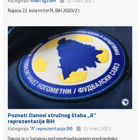
Kategorija:
Wwin liga BiH
12. mart 2021.
Najava 22. kola m:tel PL BiH 2020/21.
Poznati članovi stručnog štaba „A“
reprezentacije BiH
Kategorija:
"A" reprezentacija (M)
12. mart 2021.
Danas je u Sarajevu pod predsjedavanjem predsjednika