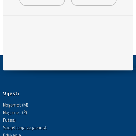
Vijesti
Nogomet (M)
Nogomet (Ž)
Futsal
Saopštenja za javnost
Edukacija