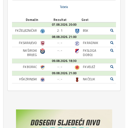
Tabela
Domaćin
Rezultat
Gost
07.08.2026. 20:00
FK ŽELJEZNIČAR
2 : 1
BSK
08.08.2026. 21:00
FK SARAJEVO
- : -
FK RADNIK
NK ŠIROKI
- : -
FK SLOGA
BRIJEG
DOBOJ
09.08.2026. 18:30
FK BORAC
- : -
FK VELEŽ
09.08.2026. 21:00
HŠK ZRINJSKI
- : -
NK ČELIK