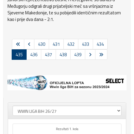
Međugorju odigrali drugi prijateljski meč sa vršnjacima iz
Sjeverne Makedonije, te su pobijedili identičnim rezultatom
kao i prije dva dana - 2:1.
430
431
432
433
434
435
436
437
438
439
Rezultati 1. kola