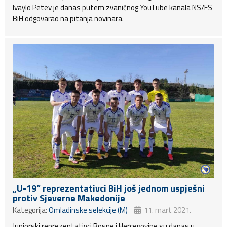
Ivaylo Petev je danas putem zvaničnog YouTube kanala NS/FS
BiH odgovarao na pitanja novinara.
„U-19“ reprezentativci BiH još jednom uspješni
protiv Sjeverne Makedonije
Kategorija:
Omladinske selekcije (M)
11. mart 2021.
Juniorski reprezentativci Bosne i Hercegovine su danas u