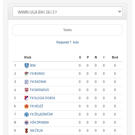
Tabela
Raspored 1. kola
Klub
U
P
N
I
Bod
1
BSK
0
0
0
0
0
2
FK BORAC
0
0
0
0
0
3
FK RADNIK
0
0
0
0
0
4
FK SARAJEVO
0
0
0
0
0
5
FK SLOGA DOBOJ
0
0
0
0
0
6
FK VELEŽ
0
0
0
0
0
7
FK ŽELJEZNIČAR
0
0
0
0
0
8
HŠK ZRINJSKI
0
0
0
0
0
9
NK ČELIK
0
0
0
0
0