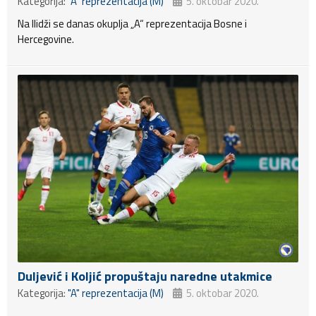
Kategorija:
"A" reprezentacija (M)
5. oktobar 2020.
Na Ilidži se danas okuplja „A“ reprezentacija Bosne i
Hercegovine.
Duljević i Koljić propuštaju naredne utakmice
Kategorija:
"A" reprezentacija (M)
5. oktobar 2020.