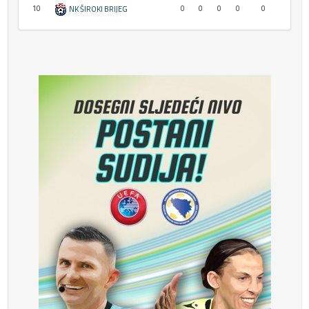
10
0
0
0
0
0
NK ŠIROKI BRIJEG