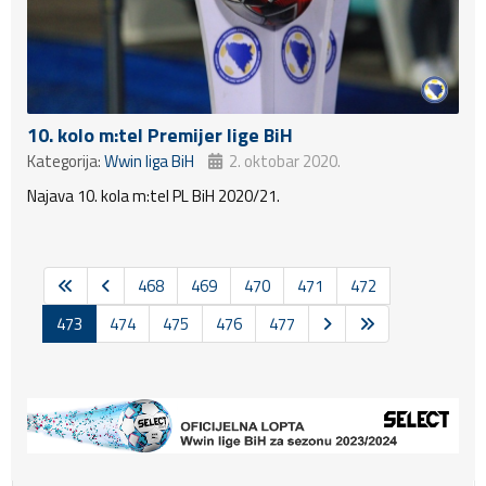
10. kolo m:tel Premijer lige BiH
Kategorija:
Wwin liga BiH
2. oktobar 2020.
Najava 10. kola m:tel PL BiH 2020/21.
468
469
470
471
472
473
474
475
476
477