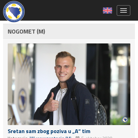
Toggle 
NOGOMET (M)
Sretan sam zbog poziva u „A“ tim