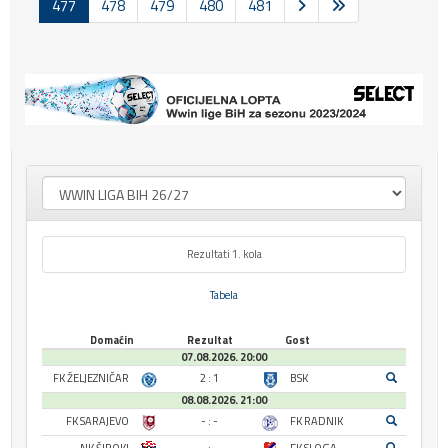
477
478
479
480
481
Rezultati 1. kola
Tabela
Domaćin
Rezultat
Gost
07.08.2026. 20:00
FK ŽELJEZNIČAR
2 : 1
BSK
08.08.2026. 21:00
FK SARAJEVO
- : -
FK RADNIK