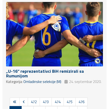
„U-16“ reprezentativci BiH remizirali sa
Rumunijom
Kategorija:
Omladinske selekcije (M)
24. septembar 2020.
472
473
474
475
476