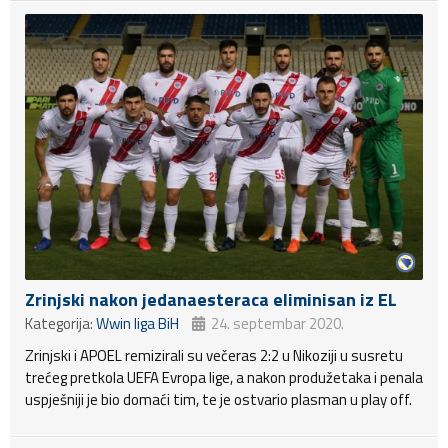
Zrinjski nakon jedanaesteraca eliminisan iz EL
Kategorija:
Wwin liga BiH
24. septembar 2020.
Zrinjski i APOEL remizirali su večeras 2:2 u Nikoziji u susretu
trećeg pretkola UEFA Evropa lige, a nakon produžetaka i penala
uspješniji je bio domaći tim, te je ostvario plasman u play off.