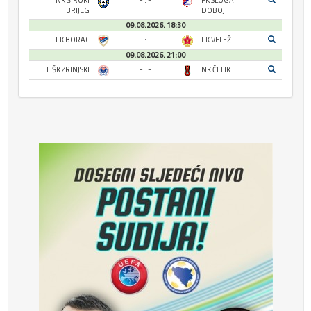
NK ŠIROKI
- : -
FK SLOGA
BRIJEG
DOBOJ
09.08.2026. 18:30
FK BORAC
- : -
FK VELEŽ
09.08.2026. 21:00
HŠK ZRINJSKI
- : -
NK ČELIK