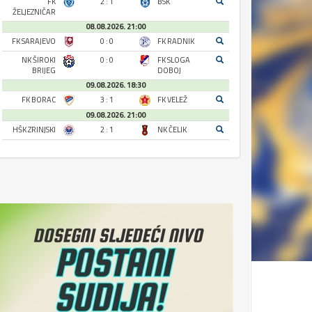
FK
2 : 1
BSK
ŽELJEZNIČAR
08.08.2026. 21:00
FK SARAJEVO
0 : 0
FK RADNIK
NK ŠIROKI
0 : 0
FK SLOGA
BRIJEG
DOBOJ
09.08.2026. 18:30
FK BORAC
3 : 1
FK VELEŽ
09.08.2026. 21:00
HŠK ZRINJSKI
2 : 1
NK ČELIK