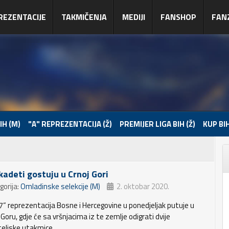
REZENTACIJE
TAKMIČENJA
MEDIJI
FANSHOP
FAN
IH (M)
"A" REPREZENTACIJA (Ž)
PREMIJER LIGA BIH (Ž)
KUP BIH
 kadeti gostuju u Crnoj Gori
gorija:
Omladinske selekcije (M)
2. oktobar 2020.
7“ reprezentacija Bosne i Hercegovine u ponedjeljak putuje u
Goru, gdje će sa vršnjacima iz te zemlje odigrati dvije
ateljske utakmice.