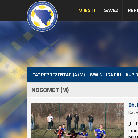
VIJESTI
SAVEZ
REP
"A" REPREZENTACIJA (M)
WWIN LIGA BIH
KUP B
NOGOMET (M)
Bh.
Kate
„U-1
Crnu 
prij