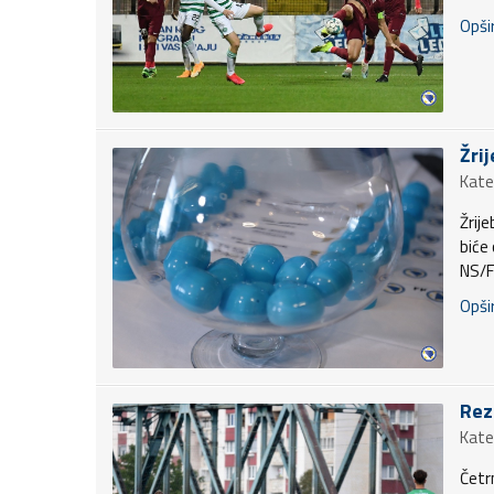
Opšir
Žri
Kate
Žrij
biće
NS/F
Opšir
Rez
Kate
Četr