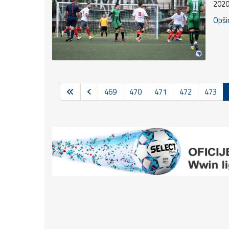
2020
Opšir
469
470
471
472
473