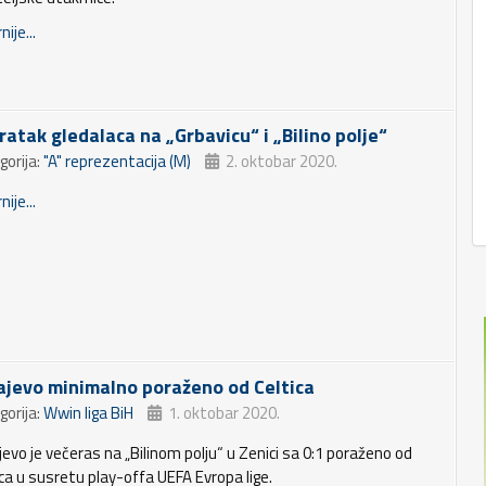
nije...
ratak gledalaca na „Grbavicu“ i „Bilino polje“
gorija:
"A" reprezentacija (M)
2. oktobar 2020.
nije...
ajevo minimalno poraženo od Celtica
gorija:
Wwin liga BiH
1. oktobar 2020.
jevo je večeras na „Bilinom polju“ u Zenici sa 0:1 poraženo od
ica u susretu play-offa UEFA Evropa lige.