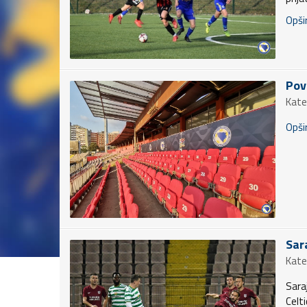
Opšir
Pov
Kate
Opšir
Sar
Kate
Sara
Celt