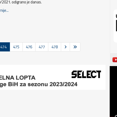
/2021. odigrano je danas.
nije...
474
475
476
477
478