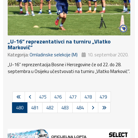
„U-16“ reprezentativci na turniru „Vlatko
Marković“
Kategorija:
Omladinske selekcije (M)
10. septembar 2020.
„U-16“ reprezentacija Bosne i Hercegovine će od 22. do 28.
septembra u Osijeku učestvovati na turniru „Vlatko Marković“.
475
476
477
478
479
480
481
482
483
484