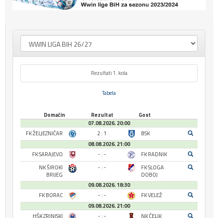
Rezultati 1. kola
Tabela
Domaćin
Rezultat
Gost
07.08.2026. 20:00
FK ŽELJEZNIČAR
2 : 1
BSK
08.08.2026. 21:00
FK SARAJEVO
- : -
FK RADNIK
NK ŠIROKI
- : -
FK SLOGA
BRIJEG
DOBOJ
09.08.2026. 18:30
FK BORAC
- : -
FK VELEŽ
09.08.2026. 21:00
HŠK ZRINJSKI
- : -
NK ČELIK