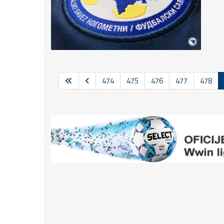
474
475
476
477
478