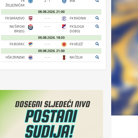
FK
2 : 1
BSK
ŽELJEZNIČAR
08.08.2026. 21:00
FK SARAJEVO
- : -
FK RADNIK
NK ŠIROKI
- : -
FK SLOGA
BRIJEG
DOBOJ
09.08.2026. 18:30
FK BORAC
- : -
FK VELEŽ
09.08.2026. 21:00
HŠK ZRINJSKI
- : -
NK ČELIK