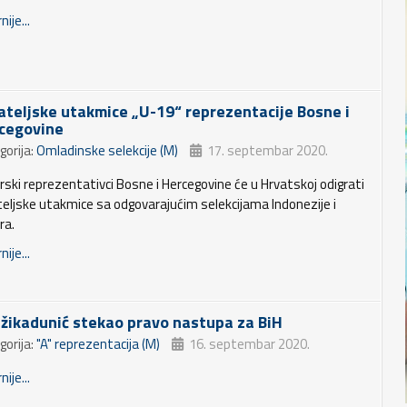
nije...
jateljske utakmice „U-19“ reprezentacije Bosne i
cegovine
gorija:
Omladinske selekcije (M)
17. septembar 2020.
orski reprezentativci Bosne i Hercegovine će u Hrvatskoj odigrati
ateljske utakmice sa odgovarajućim selekcijama Indonezije i
ra.
nije...
žikadunić stekao pravo nastupa za BiH
gorija:
"A" reprezentacija (M)
16. septembar 2020.
nije...