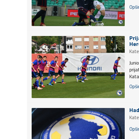
Opšir
Pri
Her
Kate
Juni
prij
Kata
Opšir
Had
Kate
Opšir