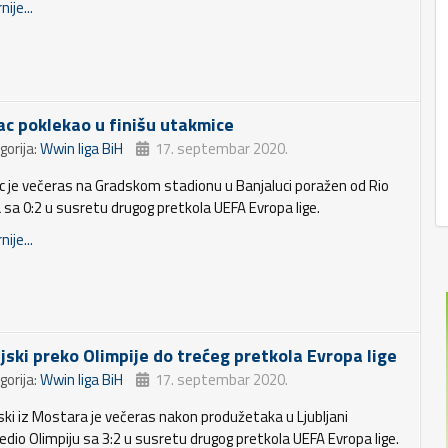
nije...
ac poklekao u finišu utakmice
gorija:
Wwin liga BiH
17. septembar 2020.
c je večeras na Gradskom stadionu u Banjaluci poražen od Rio
 sa 0:2 u susretu drugog pretkola UEFA Evropa lige.
nije...
njski preko Olimpije do trećeg pretkola Evropa lige
gorija:
Wwin liga BiH
17. septembar 2020.
jski iz Mostara je večeras nakon produžetaka u Ljubljani
jedio Olimpiju sa 3:2 u susretu drugog pretkola UEFA Evropa lige.