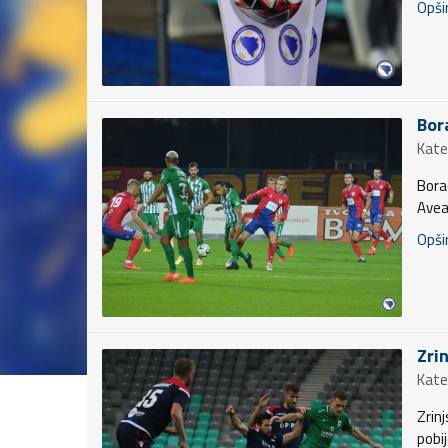
Opšir
Bor
Kate
Bora
Avea
Opšir
Zri
Kate
Zrin
pobi