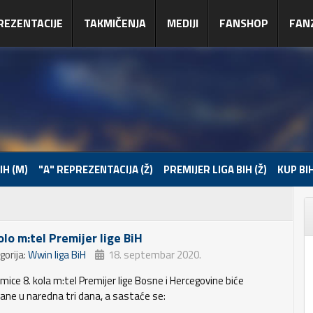
REZENTACIJE
TAKMIČENJA
MEDIJI
FANSHOP
FAN
IH (M)
"A" REPREZENTACIJA (Ž)
PREMIJER LIGA BIH (Ž)
KUP BIH
olo m:tel Premijer lige BiH
gorija:
Wwin liga BiH
18. septembar 2020.
mice 8. kola m:tel Premijer lige Bosne i Hercegovine biće
rane u naredna tri dana, a sastaće se: