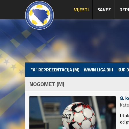
VIJESTI
SAVEZ
REP
"A" REPREZENTACIJA (M)
WWIN LIGA BIH
KUP B
NOGOMET (M)
8. k
Kate
Utak
odig