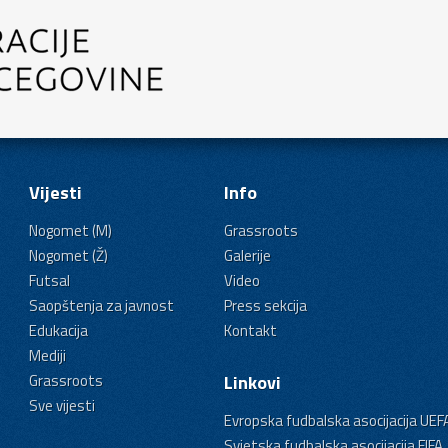
Vijesti
Info
Nogomet (M)
Grassroots
Nogomet (Ž)
Galerije
Futsal
Video
Saopštenja za javnost
Press sekcija
Edukacija
Kontakt
Mediji
Grassroots
Linkovi
Sve vijesti
Evropska fudbalska asocijacija UEF
Svjetska fudbalska asocijacija FIFA