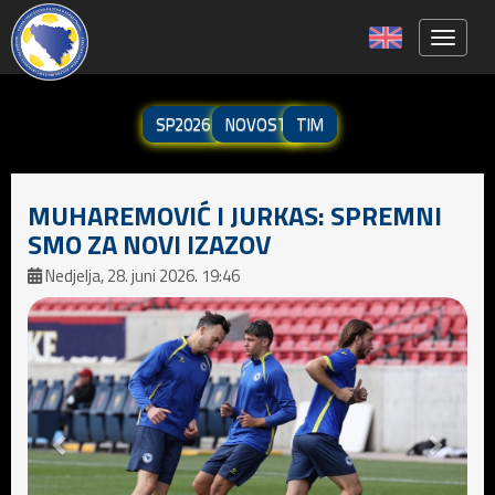
Toggle 
SP2026
NOVOSTI
TIM
MUHAREMOVIĆ I JURKAS: SPREMNI
SMO ZA NOVI IZAZOV
Nedjelja, 28. juni 2026. 19:46