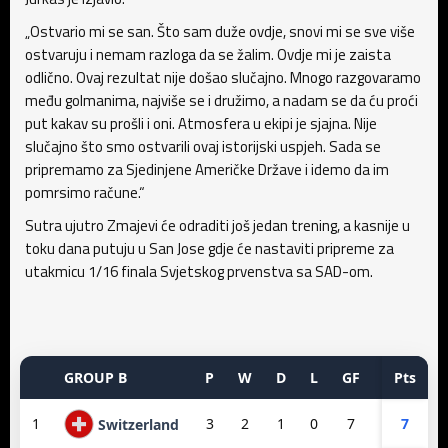
„Ostvario mi se san. Što sam duže ovdje, snovi mi se sve više
ostvaruju i nemam razloga da se žalim. Ovdje mi je zaista
odlično. Ovaj rezultat nije došao slučajno. Mnogo razgovaramo
među golmanima, najviše se i družimo, a nadam se da ću proći
put kakav su prošli i oni. Atmosfera u ekipi je sjajna. Nije
slučajno što smo ostvarili ovaj istorijski uspjeh. Sada se
pripremamo za Sjedinjene Američke Države i idemo da im
pomrsimo račune.“
Sutra ujutro Zmajevi će odraditi još jedan trening, a kasnije u
toku dana putuju u San Jose gdje će nastaviti pripreme za
utakmicu 1/16 finala Svjetskog prvenstva sa SAD-om.
GROUP B
P
W
D
L
GF
GA
Pts
GD
1
3
2
1
0
7
3
7
4
Switzerland