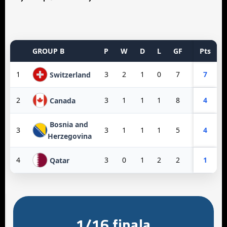
GROUP B
P
W
D
L
GF
GA
Pts
GD
1
3
2
1
0
7
3
7
4
Switzerland
2
3
1
1
1
8
3
4
5
Canada
Bosnia and
3
3
1
1
1
5
6
4
-1
Herzegovina
4
3
0
1
2
2
10
1
-8
Qatar
1/16 finala