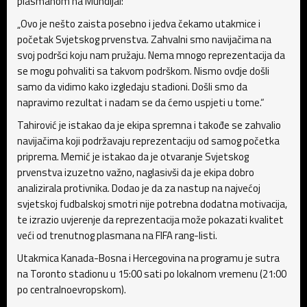
plasmanom na Mundijal:
„Ovo je nešto zaista posebno i jedva čekamo utakmice i
početak Svjetskog prvenstva. Zahvalni smo navijačima na
svoj podršci koju nam pružaju. Nema mnogo reprezentacija da
se mogu pohvaliti sa takvom podrškom. Nismo ovdje došli
samo da vidimo kako izgledaju stadioni. Došli smo da
napravimo rezultat i nadam se da ćemo uspjeti u tome.“
Tahirović je istakao da je ekipa spremna i takođe se zahvalio
navijačima koji podržavaju reprezentaciju od samog početka
priprema. Memić je istakao da je otvaranje Svjetskog
prvenstva izuzetno važno, naglasivši da je ekipa dobro
analizirala protivnika. Dodao je da za nastup na najvećoj
svjetskoj fudbalskoj smotri nije potrebna dodatna motivacija,
te izrazio uvjerenje da reprezentacija može pokazati kvalitet
veći od trenutnog plasmana na FIFA rang-listi.
Utakmica Kanada-Bosna i Hercegovina na programu je sutra
na Toronto stadionu u 15:00 sati po lokalnom vremenu (21:00
po centralnoevropskom).