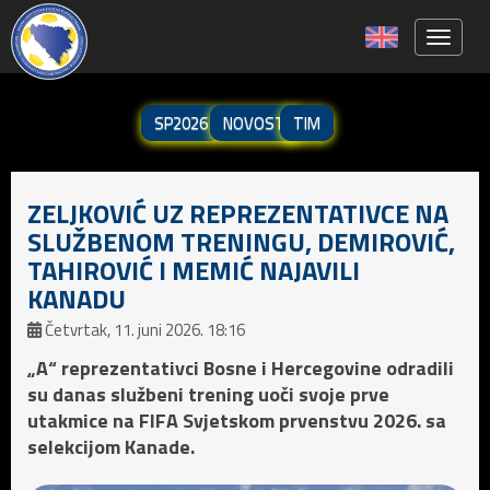
Toggle 
SP2026
NOVOSTI
TIM
ZELJKOVIĆ UZ REPREZENTATIVCE NA
SLUŽBENOM TRENINGU, DEMIROVIĆ,
TAHIROVIĆ I MEMIĆ NAJAVILI
KANADU
Četvrtak, 11. juni 2026. 18:16
„A“ reprezentativci Bosne i Hercegovine odradili
su danas službeni trening uoči svoje prve
utakmice na FIFA Svjetskom prvenstvu 2026. sa
selekcijom Kanade.