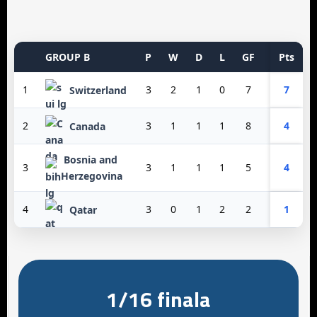
GROUP B
P
W
D
L
GF
GA
Pts
GD
1
3
2
1
0
7
3
7
4
Switzerland
2
3
1
1
1
8
3
4
5
Canada
Bosnia and
3
3
1
1
1
5
6
4
-1
Herzegovina
4
3
0
1
2
2
10
1
-8
Qatar
1/16 finala