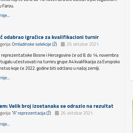
u Farou.
nije...
ć odabrao igračice za kvalifikacioni turnir
gorija:
Omladinske selekcije (Ž)
29. oktobar 2021.
 reprezentativke Bosne i Hercegovine će od 8. do 14. novembra
rtugalu učestvovati na turniru grupe A4 kvalifikacija za Evropsko
nstvo koje će 2022. godine biti održano u našoj zemlji.
nije...
em: Velik broj izostanaka se odrazio na rezultat
gorija:
"A" reprezentacija (Ž)
26. oktobar 2021.
nije...