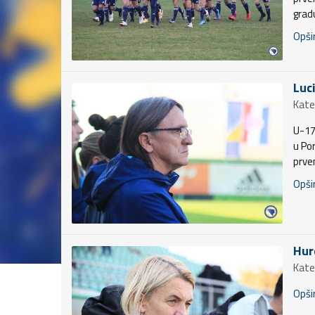
grad
Opšir
Luci
Kate
U-17
u Po
prve
Opšir
Hur
Kate
Opšir