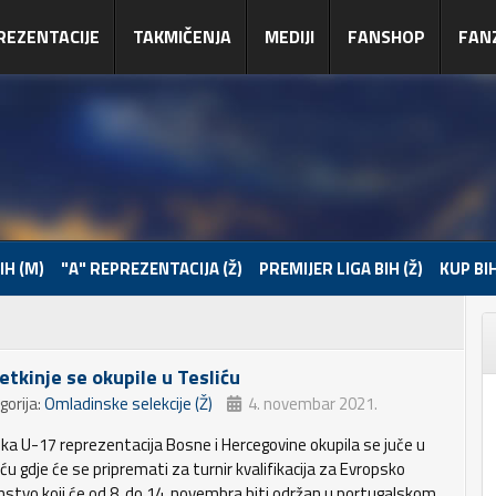
REZENTACIJE
TAKMIČENJA
MEDIJI
FANSHOP
FAN
IH (M)
"A" REPREZENTACIJA (Ž)
PREMIJER LIGA BIH (Ž)
KUP BIH
etkinje se okupile u Tesliću
gorija:
Omladinske selekcije (Ž)
4. novembar 2021.
ka U-17 reprezentacija Bosne i Hercegovine okupila se juče u
ću gdje će se pripremati za turnir kvalifikacija za Evropsko
nstvo koji će od 8. do 14. novembra biti održan u portugalskom