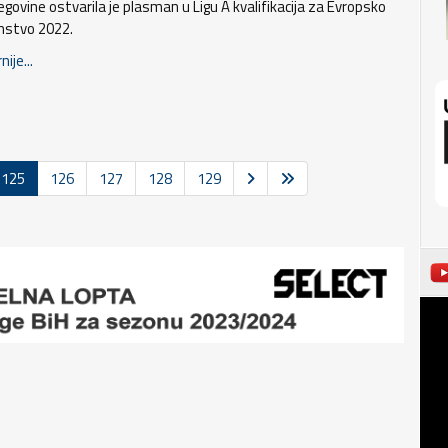
egovine ostvarila je plasman u Ligu A kvalifikacija za Evropsko
nstvo 2022.
nije...
125
126
127
128
129