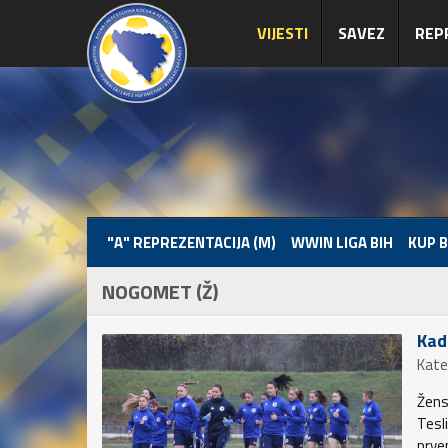
VIJESTI
SAVEZ
REP
"A" REPREZENTACIJA (M)
WWIN LIGA BIH
KUP B
NOGOMET (Ž)
Kad
Kate
Žens
Tesli
prve