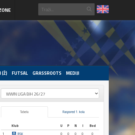
ZONE
 (Ž)
FUTSAL
GRASSROOTS
MEDIJI
Tabela
Raspored 1. kola
Klub
U
P
N
I
Bod
1
BSK
0
0
0
0
0