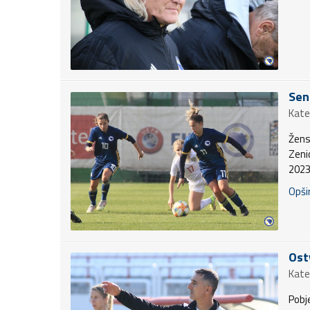
Sen
Kate
Žens
Zenic
2023
Opšir
Ostv
Kate
Pobj