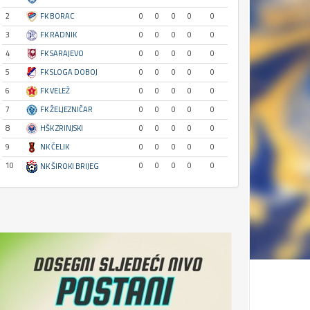
2
FK BORAC
0
0
0
0
0
3
FK RADNIK
0
0
0
0
0
4
FK SARAJEVO
0
0
0
0
0
5
FK SLOGA DOBOJ
0
0
0
0
0
6
FK VELEŽ
0
0
0
0
0
7
FK ŽELJEZNIČAR
0
0
0
0
0
8
HŠK ZRINJSKI
0
0
0
0
0
9
NK ČELIK
0
0
0
0
0
10
0
0
0
0
0
NK ŠIROKI BRIJEG