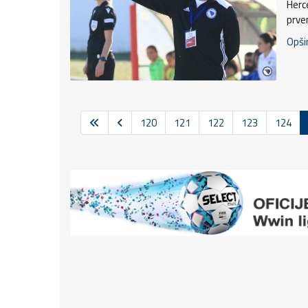
Herc
prve
Opšir
120
121
122
123
124