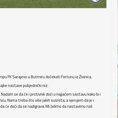
mpu FK Sarajevo u Butmiru dočekati Fortunu iz Živinica.
jke nastave pobjednički niz:
. Nadam se da će i protivnik doći u najjačem sastavu kako bi i
u. Nama treba što više jakih susreta, a vjerujem da je i
e da će doći da se nadigrava. Mi želimo da nastavimo naš