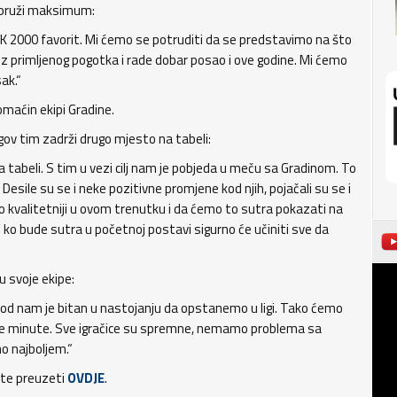
a pruži maksimum:
e SFK 2000 favorit. Mi ćemo se potruditi da se predstavimo na što
i bez primljenog pogotka i rade dobar posao i ove godine. Mi ćemo
ak.“
maćin ekipi Gradine.
egov tim zadrži drugo mjesto na tabeli:
tabeli. S tim u vezi cilj nam je pobjeda u meču sa Gradinom. To
 Desile su se i neke pozitivne promjene kod njih, pojačali su se i
o kvalitetniji u ovom trenutku i da ćemo to sutra pokazati na
ko bude sutra u početnoj postavi sigurno će učiniti sve da
u svoje ekipe:
bod nam je bitan u nastojanju da opstanemo u ligi. Tako ćemo
d prve minute. Sve igračice su spremne, nemamo problema sa
o najboljem.“
ete preuzeti
OVDJE
.