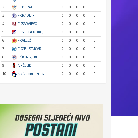
2
FK BORAC
0
0
0
0
0
3
FK RADNIK
0
0
0
0
0
4
FK SARAJEVO
0
0
0
0
0
5
FK SLOGA DOBOJ
0
0
0
0
0
6
FK VELEŽ
0
0
0
0
0
7
FK ŽELJEZNIČAR
0
0
0
0
0
8
HŠK ZRINJSKI
0
0
0
0
0
9
NK ČELIK
0
0
0
0
0
10
0
0
0
0
0
NK ŠIROKI BRIJEG