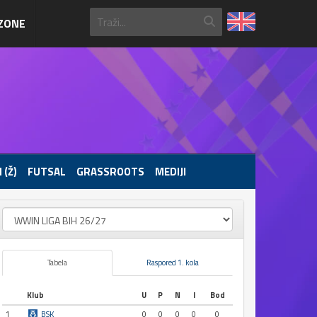
ZONE
 (Ž)
FUTSAL
GRASSROOTS
MEDIJI
Tabela
Raspored 1. kola
Klub
U
P
N
I
Bod
1
BSK
0
0
0
0
0