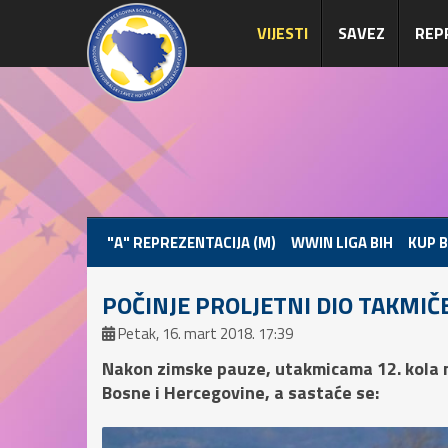
VIJESTI
SAVEZ
REP
"A" REPREZENTACIJA (M)
WWIN LIGA BIH
KUP B
POČINJE PROLJETNI DIO TAKMIČE
Petak, 16. mart 2018. 17:39
Nakon zimske pauze, utakmicama 12. kola na
Bosne i Hercegovine, a sastaće se: