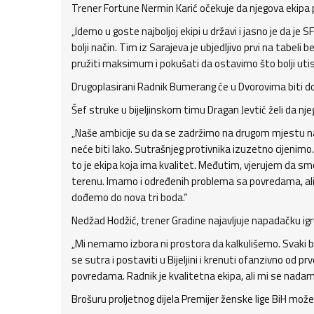
Trener Fortune Nermin Karić očekuje da njegova ekip
„Idemo u goste najboljoj ekipi u državi i jasno je da j
bolji način. Tim iz Sarajeva je ubjedljivo prvi na tabel
pružiti maksimum i pokušati da ostavimo što bolji utis
Drugoplasirani Radnik Bumerang će u Dvorovima biti do
Šef struke u bijeljinskom timu Dragan Jevtić želi da nj
„Naše ambicije su da se zadržimo na drugom mjestu na 
neće biti lako. Sutrašnjeg protivnika izuzetno cijenimo.
to je ekipa koja ima kvalitet. Međutim, vjerujem da sm
terenu. Imamo i određenih problema sa povredama, ali 
dođemo do nova tri boda.“
Nedžad Hodžić, trener Gradine najavljuje napadačku igr
„Mi nemamo izbora ni prostora da kalkulišemo. Svaki 
se sutra i postaviti u Bijeljini i krenuti ofanzivno o
povredama. Radnik je kvalitetna ekipa, ali mi se nadam
Brošuru proljetnog dijela Premijer ženske lige BiH mož