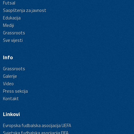
Futsal
Saopštenja za javnost
Edukacija
Mediji
Grassroots
Sve vijesti
Info
Grassroots
Galerije
Video
Press sekcija
Kontakt
Linkovi
Evropska fudbalska asocijacija UEFA
Svjetska fudbalska asocijacija FIFA