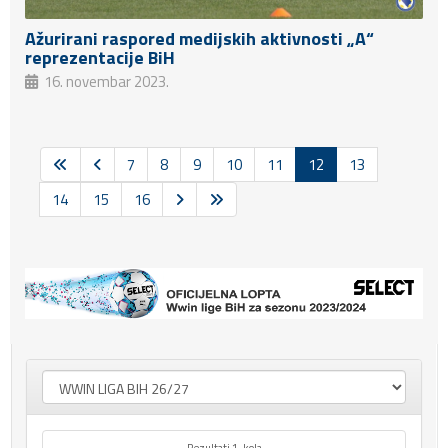
Ažurirani raspored medijskih aktivnosti „A“
reprezentacije BiH
16. novembar 2023.
7
8
9
10
11
12
13
14
15
16
Rezultati 1. kola