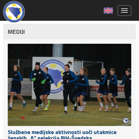
Toggle 
MEDIJI
Službene medijske aktivnosti uoči utakmice
ženskih „A“ selekcija BiH-Švedska