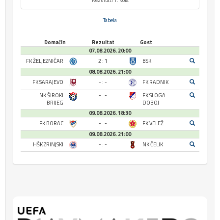
Tabela
Domaćin
Rezultat
Gost
07.08.2026. 20:00
FK ŽELJEZNIČAR
2 : 1
BSK
08.08.2026. 21:00
FK SARAJEVO
- : -
FK RADNIK
NK ŠIROKI
- : -
FK SLOGA
BRIJEG
DOBOJ
09.08.2026. 18:30
FK BORAC
- : -
FK VELEŽ
09.08.2026. 21:00
HŠK ZRINJSKI
- : -
NK ČELIK