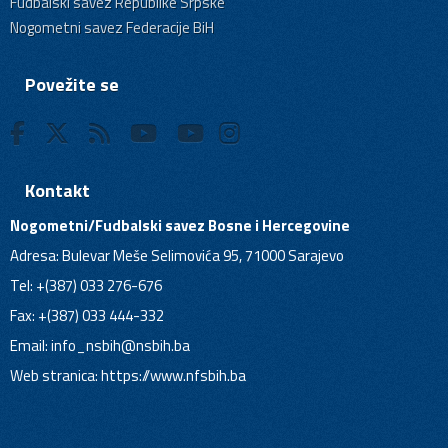
Fudbalski savez Republike Srpske
Nogometni savez Federacije BiH
Povežite se
Kontakt
Nogometni/Fudbalski savez Bosne i Hercegovine
Adresa: Bulevar Meše Selimovića 95, 71000 Sarajevo
Tel: +(387) 033 276-676
Fax: +(387) 033 444-332
Email:
info_nsbih@nsbih.ba
Web stranica: https://www.nfsbih.ba