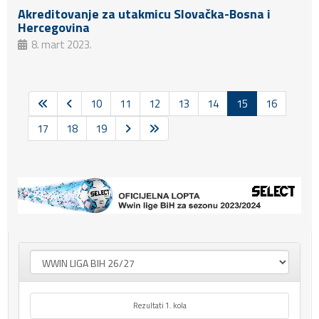
Akreditovanje za utakmicu Slovačka-Bosna i
Hercegovina
8. mart 2023.
10
11
12
13
14
15
16
17
18
19
Rezultati 1. kola