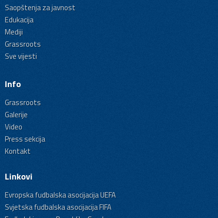
Saopštenja za javnost
Edukacija
Mediji
Grassroots
Sve vijesti
Info
Grassroots
Galerije
Video
Press sekcija
Kontakt
Linkovi
Evropska fudbalska asocijacija UEFA
Svjetska fudbalska asocijacija FIFA