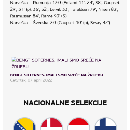
Norveška – Rumunija 12:0 (Folland 11', 24', 38', Gaupset
29', 31' (p), 35', 52', Lervik 33', Taraldsen 79', Nilsen 83',
Rasmussen 84', Rame 90'+3)
Norveška – Švedska 2:0 (Gaupset 10' (p), Sesay 42')
BENGT SOTERNES: IMALI SMO SREĆE NA ŽRIJEBU
Četvrtak, 07 april 2022
NACIONALNE SELEKCIJE