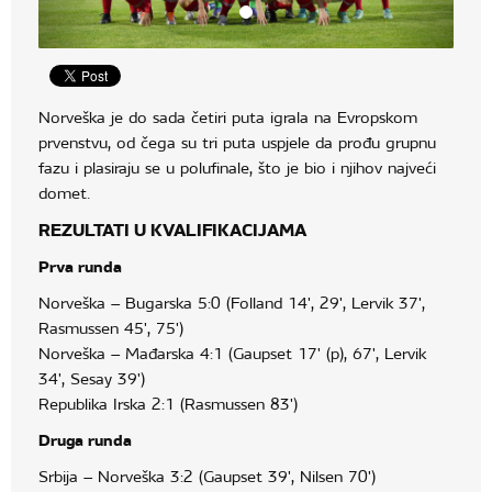
Norveška je do sada četiri puta igrala na Evropskom
prvenstvu, od čega su tri puta uspjele da prođu grupnu
fazu i plasiraju se u polufinale, što je bio i njihov najveći
domet.
REZULTATI U KVALIFIKACIJAMA
Prva runda
Norveška – Bugarska 5:0 (Folland 14', 29', Lervik 37',
Rasmussen 45', 75')
Norveška – Mađarska 4:1 (Gaupset 17' (p), 67', Lervik
34', Sesay 39')
Republika Irska 2:1 (Rasmussen 83')
Druga runda
Srbija – Norveška 3:2 (Gaupset 39', Nilsen 70')