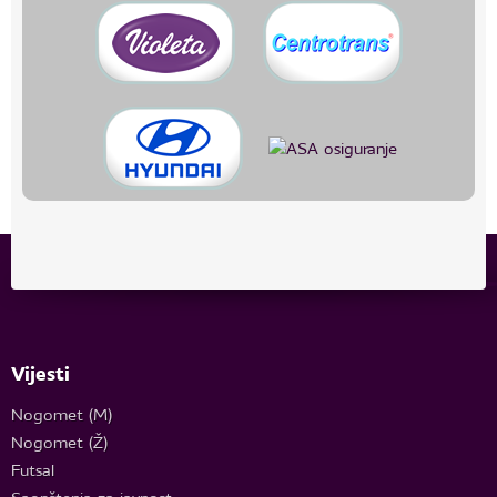
Vijesti
Nogomet (M)
Nogomet (Ž)
Futsal