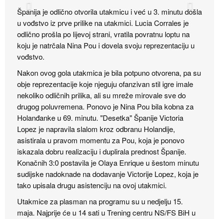
Španija je odlično otvorila utakmicu i već u 3. minutu došla
u vođstvo iz prve prilike na utakmici. Lucia Corrales je
odlično prošla po lijevoj strani, vratila povratnu loptu na
koju je natrčala Nina Pou i dovela svoju reprezentaciju u
vođstvo.
Nakon ovog gola utakmica je bila potpuno otvorena, pa su
obje reprezentacije koje njeguju ofanzivan stil igre imale
nekoliko odličnih prilika, ali su mreže mirovale sve do
drugog poluvremena. Ponovo je Nina Pou bila kobna za
Holanđanke u 69. minutu. "Desetka" Španije Victoria
Lopez je napravila slalom kroz odbranu Holandije,
asistirala u pravom momentu za Pou, koja je ponovo
iskazala dobru realizaciju i duplirala prednost Španije.
Konačnih 3:0 postavila je Olaya Enrique u šestom minutu
sudijske nadoknade na dodavanje Victorije Lopez, koja je
tako upisala drugu asistenciju na ovoj utakmici.
Utakmice za plasman na programu su u nedjelju 15.
maja. Najprije će u 14 sati u Trening centru NS/FS BiH u