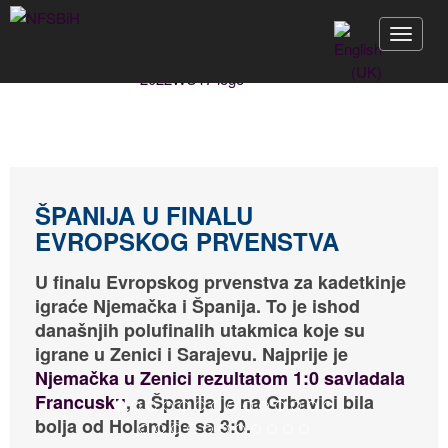
Toggle 
ŠPANIJA U FINALU
EVROPSKOG PRVENSTVA
U finalu Evropskog prvenstva za kadetkinje
igraće Njemačka i Španija. To je ishod
današnjih polufinalih utakmica koje su
igrane u Zenici i Sarajevu. Najprije je
Njemačka u Zenici rezultatom 1:0 savladala
Francusku
, a Španija je na Grbavici bila
bolja od Holandije sa 3:0.