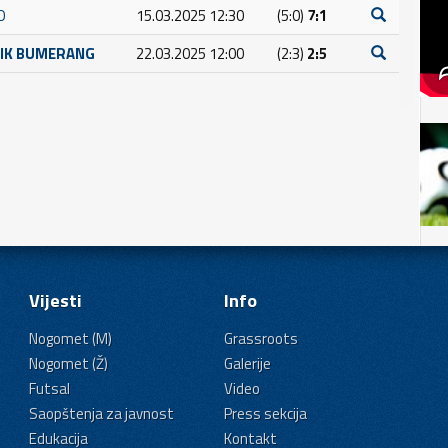
O
15.03.2025 12:30
(5:0)
7:1
NIK BUMERANG
22.03.2025 12:00
(2:3)
2:5
Vijesti
Info
Nogomet (M)
Grassroots
Nogomet (Ž)
Galerije
Futsal
Video
Saopštenja za javnost
Press sekcija
Edukacija
Kontakt