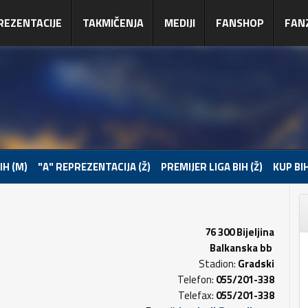
REZENTACIJE
TAKMIČENJA
MEDIJI
FANSHOP
FAN
IH (M)
"A" REPREZENTACIJA (Ž)
PREMIJER LIGA BIH (Ž)
KUP BIH
76 300 Bijeljina
Balkanska bb
Stadion:
Gradski
Telefon:
055/201-338
Telefax:
055/201-338