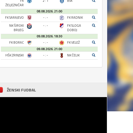
FK
2 : 1
BSK
ŽELJEZNIČAR
08.08.2026. 21:00
FK SARAJEVO
- : -
FK RADNIK
NK ŠIROKI
- : -
FK SLOGA
BRIJEG
DOBOJ
09.08.2026. 18:30
FK BORAC
- : -
FK VELEŽ
09.08.2026. 21:00
HŠK ZRINJSKI
- : -
NK ČELIK
ŽENSKI FUDBAL