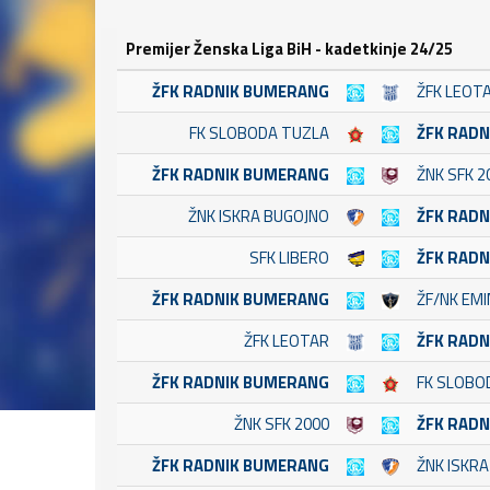
Premijer Ženska Liga BiH - kadetkinje 24/25
ŽFK RADNIK BUMERANG
ŽFK LEOT
FK SLOBODA TUZLA
ŽFK RAD
ŽFK RADNIK BUMERANG
ŽNK SFK 2
ŽNK ISKRA BUGOJNO
ŽFK RAD
SFK LIBERO
ŽFK RAD
ŽFK RADNIK BUMERANG
ŽF/NK EM
ŽFK LEOTAR
ŽFK RAD
ŽFK RADNIK BUMERANG
FK SLOBO
ŽNK SFK 2000
ŽFK RAD
ŽFK RADNIK BUMERANG
ŽNK ISKR