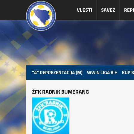
VIJESTI
SAVEZ
REP
"A" REPREZENTACIJA (M)
WWIN LIGA BIH
KUP B
ŽFK RADNIK BUMERANG