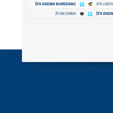
ŽFK RADNIK BUMERANG
SFK LIBER
ŽF/NK EMINA
ŽFK RAD