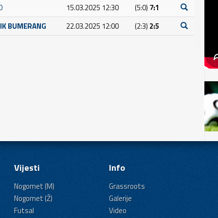
O
15.03.2025 12:30
(5:0)
7:1
NIK BUMERANG
22.03.2025 12:00
(2:3)
2:5
Vijesti
Info
Nogomet (M)
Grassroots
Nogomet (Ž)
Galerije
Futsal
Video