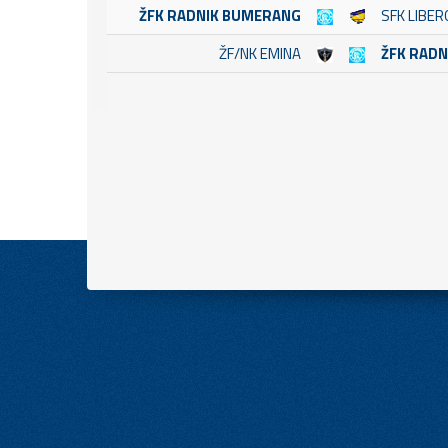
ŽFK RADNIK BUMERANG
SFK LIBER
ŽF/NK EMINA
ŽFK RAD