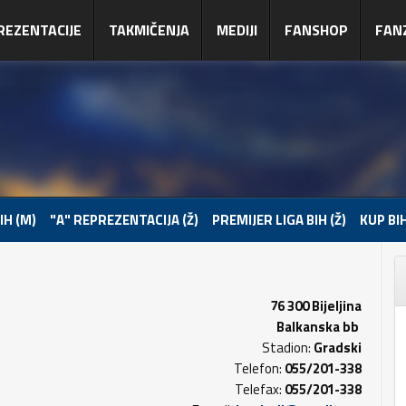
REZENTACIJE
TAKMIČENJA
MEDIJI
FANSHOP
FAN
IH (M)
"A" REPREZENTACIJA (Ž)
PREMIJER LIGA BIH (Ž)
KUP BIH
76 300 Bijeljina
Balkanska bb
Stadion:
Gradski
Telefon:
055/201-338
Telefax:
055/201-338