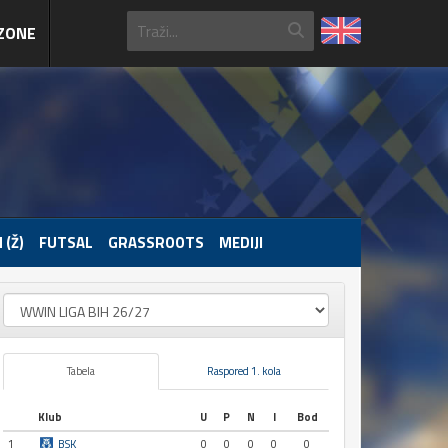
ZONE
 (Ž)
FUTSAL
GRASSROOTS
MEDIJI
Tabela
Raspored 1. kola
Klub
U
P
N
I
Bod
1
BSK
0
0
0
0
0