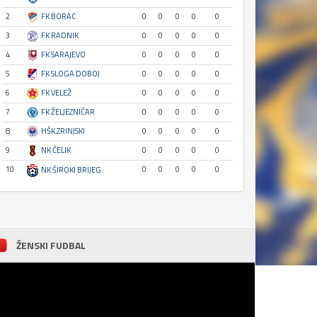
2
FK BORAC
0
0
0
0
0
3
FK RADNIK
0
0
0
0
0
4
FK SARAJEVO
0
0
0
0
0
5
FK SLOGA DOBOJ
0
0
0
0
0
6
FK VELEŽ
0
0
0
0
0
7
FK ŽELJEZNIČAR
0
0
0
0
0
8
HŠK ZRINJSKI
0
0
0
0
0
9
NK ČELIK
0
0
0
0
0
10
0
0
0
0
0
NK ŠIROKI BRIJEG
ŽENSKI FUDBAL