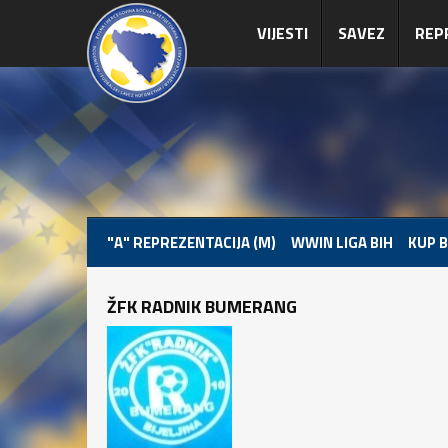
VIJESTI
SAVEZ
REP
"A" REPREZENTACIJA (M)
WWIN LIGA BIH
KUP B
ŽFK RADNIK BUMERANG