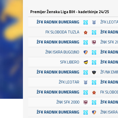
Premijer Ženska Liga BiH - kadetkinje 24/25
ŽFK RADNIK BUMERANG
ŽFK LEOT
FK SLOBODA TUZLA
ŽFK RAD
ŽFK RADNIK BUMERANG
ŽNK SFK 2
ŽNK ISKRA BUGOJNO
ŽFK RAD
SFK LIBERO
ŽFK RAD
ŽFK RADNIK BUMERANG
ŽF/NK EM
ŽFK LEOTAR
ŽFK RAD
ŽFK RADNIK BUMERANG
FK SLOBO
ŽNK SFK 2000
ŽFK RAD
ŽFK RADNIK BUMERANG
ŽNK ISKR