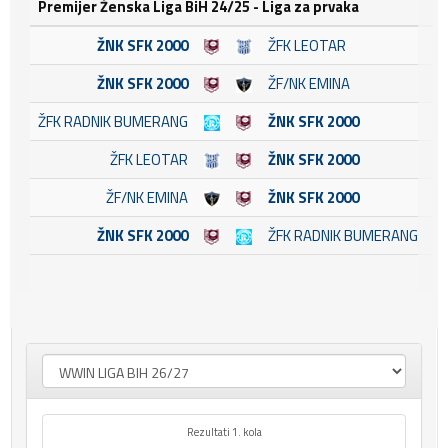
Premijer Ženska Liga BiH 24/25 - Liga za prvaka
ŽNK SFK 2000
ŽFK LEOTAR
13
ŽNK SFK 2000
ŽF/NK EMINA
19
ŽFK RADNIK BUMERANG
ŽNK SFK 2000
27
ŽFK LEOTAR
ŽNK SFK 2000
04
ŽF/NK EMINA
ŽNK SFK 2000
10
ŽNK SFK 2000
ŽFK RADNIK BUMERANG
17
Rezultati 1. kola