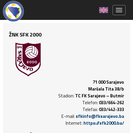
Toggle 
ŽNK SFK 2000
71 000 Sarajevo
Maršala Tita 38/b
Stadion:
TC FK Sarajevo – Butmir
Telefon:
033/664-262
Telefax:
033/442-333
E-mail:
sfkinfo@fksarajevo.ba
Internet:
https://sfk2000.ba/