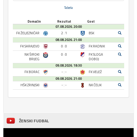
Tabela
Domaćin
Rezultat
Gost
07.08.2026. 20:00
FK ŽELJEZNIČAR
2 : 1
BSK
08.08.2026. 21:00
FK SARAJEVO
0 : 0
FK RADNIK
NK ŠIROKI
0 : 0
FK SLOGA
BRIJEG
DOBOJ
09.08.2026. 18:30
FK BORAC
- : -
FK VELEŽ
09.08.2026. 21:00
HŠK ZRINJSKI
- : -
NK ČELIK
ŽENSKI FUDBAL