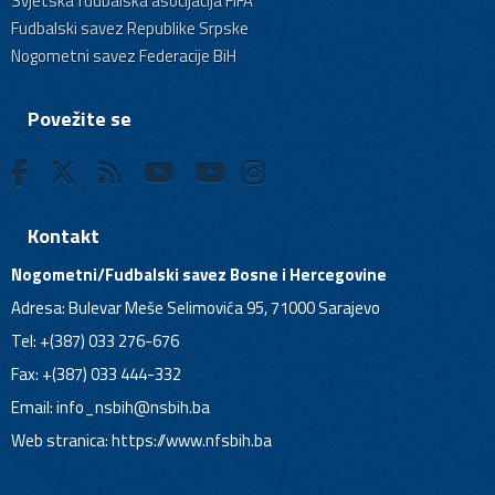
Svjetska fudbalska asocijacija FIFA
Fudbalski savez Republike Srpske
Nogometni savez Federacije BiH
Povežite se
Kontakt
Nogometni/Fudbalski savez Bosne i Hercegovine
Adresa: Bulevar Meše Selimovića 95, 71000 Sarajevo
Tel: +(387) 033 276-676
Fax: +(387) 033 444-332
Email:
info_nsbih@nsbih.ba
Web stranica: https://www.nfsbih.ba