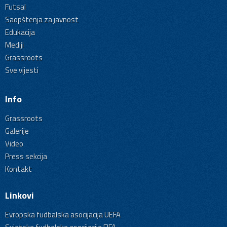
Futsal
Saopštenja za javnost
Edukacija
Mediji
Grassroots
Sve vijesti
Info
Grassroots
Galerije
Video
Press sekcija
Kontakt
Linkovi
Evropska fudbalska asocijacija UEFA