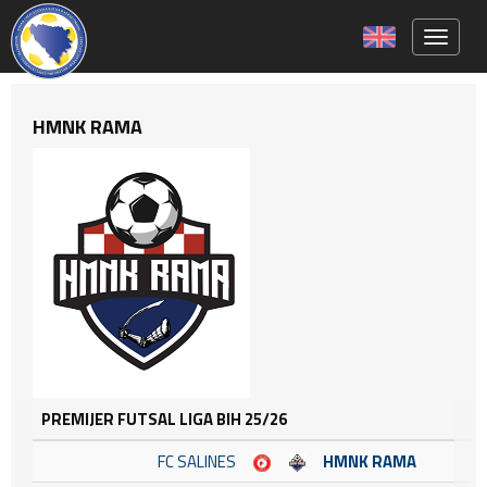
Toggle 
HMNK RAMA
PREMIJER FUTSAL LIGA BIH 25/26
FC SALINES
HMNK RAMA