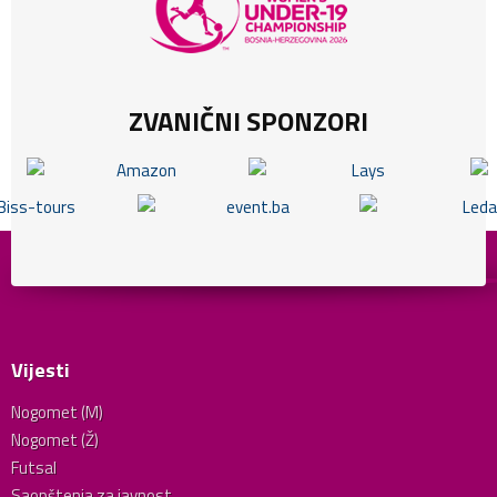
ZVANIČNI SPONZORI
Vijesti
Nogomet (M)
Nogomet (Ž)
Futsal
Saopštenja za javnost