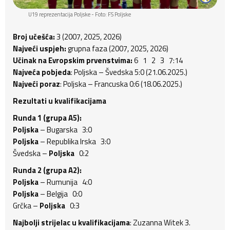
U19 reprezentacija Poljske - Foto: FS Poljske
Broj učešća:
3 (2007, 2025, 2026)
Najveći uspjeh:
grupna faza (2007, 2025, 2026)
Učinak na Evropskim prvenstvima:
6 1 2 3 7:14
Najveća pobjeda
: Poljska – Švedska 5:0 (21.06.2025.)
Najveći poraz
: Poljska – Francuska 0:6 (18.06.2025.)
Rezultati u kvalifikacijama
Runda 1 (grupa A5):
Poljska
– Bugarska 3:0
Poljska
– Republika Irska 3:0
Švedska –
Poljska
0:2
Runda 2 (grupa A2):
Poljska
– Rumunija 4:0
Poljska
– Belgija 0:0
Grčka –
Poljska
0:3
Najbolji strijelac u kvalifikacijama
: Zuzanna Witek 3.