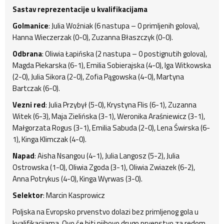
Sastav reprezentacije u kvalifikacijama
Golmanice
: Julia Woźniak (6 nastupa – 0 primljenih golova),
Hanna Wieczerzak (0-0), Zuzanna Błaszczyk (0-0).
Odbrana
: Oliwia Łapińska (2 nastupa – 0 postignutih golova),
Magda Piekarska (6-1), Emilia Sobierajska (4-0), Iga Witkowska
(2-0), Julia Sikora (2-0), Zofia Pągowska (4-0), Martyna
Bartczak (6-0).
Vezni red
: Julia Przybył (5-0), Krystyna Flis (6-1), Zuzanna
Witek (6-3), Maja Zielińska (3-1), Weronika Araśniewicz (3-1),
Małgorzata Rogus (3-1), Emilia Sabuda (2-0), Lena Świrska (6-
1), Kinga Klimczak (4-0).
Napad
: Aisha Nsangou (4-1), Julia Langosz (5-2), Julia
Ostrowska (1-0), Oliwia Zgoda (3-1), Oliwia Zwiazek (6-2),
Anna Potrykus (4-0), Kinga Wyrwas (3-0).
Selektor
: Marcin Kasprowicz
Poljska na Evropsko prvenstvo dolazi bez primljenog gola u
kvalifikacijama. Ovo će biti njihovo drugo prvenstvo za redom,