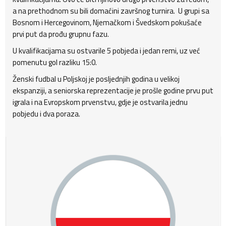
a na prethodnom su bili domaćini završnog turnira. U grupi sa
Bosnom i Hercegovinom, Njemačkom i Švedskom pokušaće
prvi put da prođu grupnu fazu.
U kvalifikacijama su ostvarile 5 pobjeda i jedan remi, uz već
pomenutu gol razliku 15:0.
Ženski fudbal u Poljskoj je posljednjih godina u velikoj
ekspanziji, a seniorska reprezentacije je prošle godine prvu put
igrala i na Evropskom prvenstvu, gdje je ostvarila jednu
pobjedu i dva poraza.