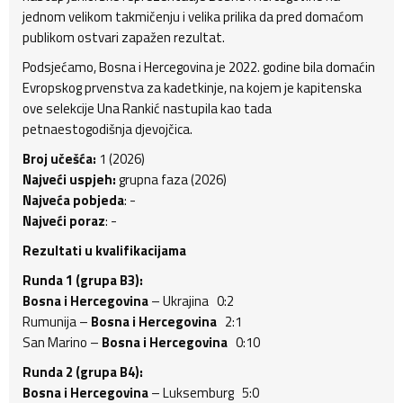
jednom velikom takmičenju i velika prilika da pred domaćom
publikom ostvari zapažen rezultat.
Podsjećamo, Bosna i Hercegovina je 2022. godine bila domaćin
Evropskog prvenstva za kadetkinje, na kojem je kapitenska
ove selekcije Una Rankić nastupila kao tada
petnaestogodišnja djevojčica.
Broj učešća:
1 (2026)
Najveći uspjeh:
grupna faza (2026)
Najveća pobjeda
: -
Najveći poraz
: -
Rezultati u kvalifikacijama
Runda 1 (grupa B3):
Bosna i Hercegovina
– Ukrajina 0:2
Rumunija –
Bosna i Hercegovina
2:1
San Marino –
Bosna i Hercegovina
0:10
Runda 2 (grupa B4):
Bosna i Hercegovina
– Luksemburg 5:0