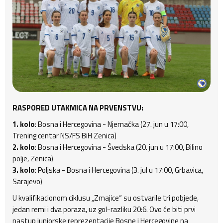
RASPORED UTAKMICA NA PRVENSTVU:
1. kolo
: Bosna i Hercegovina - Njemačka (27. jun u 17:00,
Trening centar NS/FS BiH Zenica)
2. kolo
: Bosna i Hercegovina - Švedska (20. jun u 17:00, Bilino
polje, Zenica)
3. kolo
: Poljska - Bosna i Hercegovina (3. jul u 17:00, Grbavica,
Sarajevo)
U kvalifikacionom ciklusu „Zmajice“ su ostvarile tri pobjede,
jedan remi i dva poraza, uz gol-razliku 20:6. Ovo će biti prvi
nastup juniorske reprezentacije Bosne i Hercegovine na