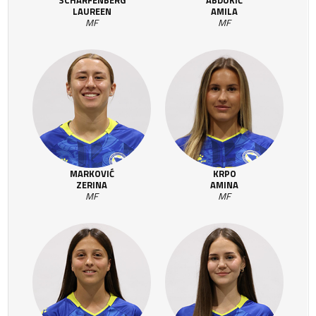
SCHARFENBERG
ABDUKIĆ
LAUREEN
AMILA
MF
MF
MARKOVIĆ
KRPO
ZERINA
AMINA
MF
MF