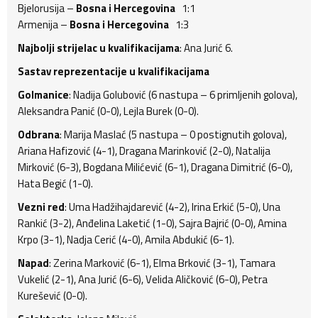
Bjelorusija –
Bosna i Hercegovina
1:1
Armenija –
Bosna i Hercegovina
1:3
Najbolji strijelac u kvalifikacijama
: Ana Jurić 6.
Sastav reprezentacije u kvalifikacijama
Golmanice
: Nadija Golubović (6 nastupa – 6 primljenih golova),
Aleksandra Panić (0-0), Lejla Burek (0-0).
Odbrana
: Marija Maslać (5 nastupa – 0 postignutih golova),
Ariana Hafizović (4-1), Dragana Marinković (2-0), Natalija
Mirković (6-3), Bogdana Milićević (6-1), Dragana Dimitrić (6-0),
Hata Begić (1-0).
Vezni red
: Uma Hadžihajdarević (4-2), Irina Erkić (5-0), Una
Rankić (3-2), Anđelina Laketić (1-0), Sajra Bajrić (0-0), Amina
Krpo (3-1), Nadja Cerić (4-0), Amila Abdukić (6-1).
Napad
: Zerina Marković (6-1), Elma Brković (3-1), Tamara
Vukelić (2-1), Ana Jurić (6-6), Velida Aličković (6-0), Petra
Kurešević (0-0).