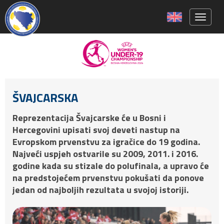
Toggle 
ŠVAJCARSKA
Reprezentacija Švajcarske će u Bosni i
Hercegovini upisati svoj deveti nastup na
Evropskom prvenstvu za igračice do 19 godina.
Najveći uspjeh ostvarile su 2009, 2011. i 2016.
godine kada su stizale do polufinala, a upravo će
na predstojećem prvenstvu pokušati da ponove
jedan od najboljih rezultata u svojoj istoriji.