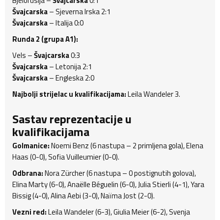
Bjelorusija –
Švajcarska
0:1
Švajcarska
– Sjeverna Irska 2:1
Švajcarska
– Italija 0:0
Runda 2 (grupa A1):
Vels –
Švajcarska
0:3
Švajcarska
– Letonija 2:1
Švajcarska
– Engleska 2:0
Najbolji strijelac u kvalifikacijama:
Leila Wandeler 3.
Sastav reprezentacije u
kvalifikacijama
Golmanice:
Noemi Benz (6 nastupa – 2 primljena gola), Elena
Haas (0-0), Sofia Vuilleumier (0-0).
Odbrana:
Nora Zürcher (6 nastupa – 0 postignutih golova),
Elina Marty (6-0), Anaëlle Béguelin (6-0), Julia Stierli (4-1), Yara
Bissig (4-0), Alina Aebi (3-0), Naïma Jost (2-0).
Vezni red:
Leila Wandeler (6-3), Giulia Meier (6-2), Svenja