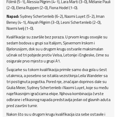
Fölmli (5-1), Alessia Pilgrim (4-1), Lara Marti (3-0), Mélanie Pauli
(2-0), Elena Ruppen (2-0), Fiona Hodel (1-0).
Napad:
Sydney Schertenleib (6-2), Naomi Luyet (5-2), Iman
Beney (4-1), Alayah Pilgrim (3-0), Leoni Schertenleib (2-0),
Noemi Ivelj (1-0).
Kvalifikacije su završile bez poraza. U prvom krugu osvojile su
sedam bodova u grupi sa Italijom, Sjevernom Irskom i
Bjelorusijom, dok su u drugom krugu ostvarile maksimalan
učinak od tri pobjede protiv Velsa, Letonije i Engleske, čime su
osigurale prvo mjesto u grupi A1.
Švajcarke su tokom kvalifikacija primile samo dva gola u šest
utakmica, a posebno se istakla vezistkinja Leila Wandeler sa
tri postignuta pogotka. Pored nje, značajan doprinos dale su
Giulia Meier, Sydney Schertenleib i Naomi Luyet, koje su među
najefikasnijim igračicama ekipe. Njihova kombinacija čvrste
odbrane i efikasnog napada predstavlja jedan od glavnih aduta
pred završni turnir.
Nakon što su u drugom krugu kvalifikacija iza sebe ostavile i