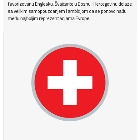
favorizovanu Englesku, Švajcarke u Bosnu i Hercegovinu dolaze
sa velikim samopouzdanjem i ambicijom da se ponovo nađu
među najboljim reprezentacijama Evrope.