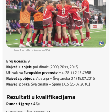
Foto: football.ch/Keystone-SDA
Broj učešća:
9
Najveći uspjeh:
polufinale (2009, 2011, 2016)
Učinak na Evropskim prvenstvima:
28 11 2 15 47:58
Najveća pobjeda:
Austrija – Švajcarska 0:4 (19.07.2016.)
Najveći poraz:
Švajcarska – Španija 0:5 (25.07.2016.)
Rezultati u kvalifikacijama
Runda 1 (grupa A6):