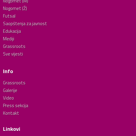
Nogomet (M)
Nogomet (Ž)
Futsal
Saopštenja za javnost
Edukacija
Mediji
Grassroots
Sve vijesti
Info
Grassroots
Galerije
Video
Press sekcija
Kontakt
Linkovi