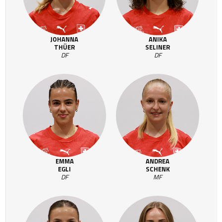
JOHANNA
ANIKA
THÜER
SELINER
DF
DF
EMMA
ANDREA
EGLI
SCHENK
DF
MF